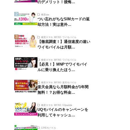
のデメリット！後悔…
格安sim
つい忘れがちなSIMカードの返
却方法！実は意外…
格安スマホ
MVNO
ワイモバイル
【徹底調査！】通信速度の速い
ワイモバイルは月額…
格安スマホ
MVNO
ワイモバイル
【必見！】MNPでワイモバイ
ルに乗り換えたほう…
格安スマホ
MVNO
楽天モバイル
楽天会員なら月額料金が1年間
無料！？お得な料金…
格安スマホ
MVNO
UQmobile
UQモバイルのキャンペーンを
利用してキャッシュ…
LINEモバイル