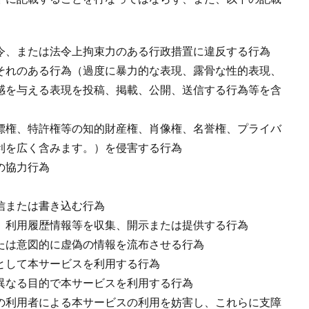
令、または法令上拘束力のある行政措置に違反する行為
それのある行為（過度に暴力的な表現、露骨な性的表現、
感を与える表現を投稿、掲載、公開、送信する行為等を含
標権、特許権等の知的財産権、肖像権、名誉権、プライバ
利を広く含みます。）を侵害する行為
の協力行為
信または書き込む行為
、利用履歴情報等を収集、開示または提供する行為
たは意図的に虚偽の情報を流布させる行為
として本サービスを利用する行為
異なる目的で本サービスを利用する行為
の利用者による本サービスの利用を妨害し、これらに支障