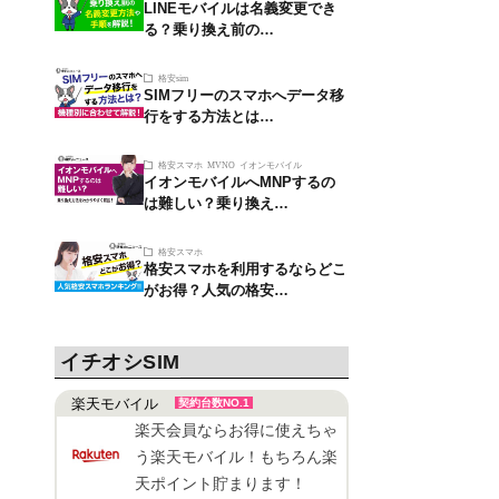
LINEモバイルは名義変更でき
る？乗り換え前の…
格安sim
SIMフリーのスマホへデータ移
行をする方法とは…
格安スマホ
MVNO
イオンモバイル
イオンモバイルへMNPするの
は難しい？乗り換え…
格安スマホ
格安スマホを利用するならどこ
がお得？人気の格安…
イチオシSIM
楽天モバイル
契約台数NO.1
楽天会員ならお得に使えちゃ
う楽天モバイル！もちろん楽
天ポイント貯まります！