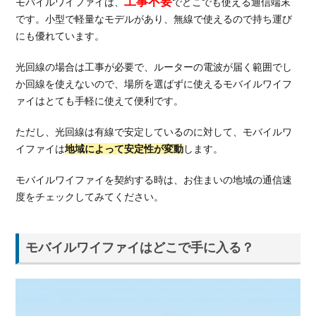
工事不要
モバイルワイファイは、
でどこでも使える通信端末
制限
です。小型で軽量なモデルがあり、無線で使えるので持ち運び
を気
にし
にも優れています。
なく
てよ
光回線の場合は工事が必要で、ルーターの電波が届く範囲でし
い
か回線を使えないので、場所を選ばずに使えるモバイルワイフ
ァイはとても手軽に使えて便利です。
3.
モバ
ただし、光回線は有線で安定しているのに対して、モバイルワ
イル
ワイ
イファイは
地域によって安定性が変動
します。
ファ
イの
モバイルワイファイを契約する時は、お住まいの地域の通信速
デメ
度をチェックしてみてください。
リッ
ト
は？
モバイルワイファイはどこで手に入る？
3.1.
通信
の安
定性