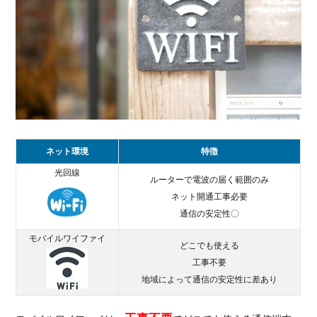
イの
メリ
ット
は？
2.1.
どこ
でも
使え
る
ネット環境
特徴
2.2.
光回線
携帯
ルーターで電波の届く範囲のみ
料金
ネット開通工事必要
が安
通信の安定性〇
くな
る
モバイルワイファイ
どこでも使える
2.3.
工事不要
携帯
地域によって通信の安定性に差あり
のデ
ータ