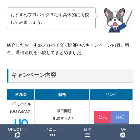
おすすめプロバイダ３社を具体的に比較
してみましょう。
紹介したおすすめプロバイダで開催中のキャンペーン内容、料
金、通信速度を比較してまとめました。
キャンペーン内容
MVNO
特徴
リンク
UQモバイル
・即日開通
(UQ WiMAX)
公式
詳細
・配線すっきり
・下り最大440Mbps
URLコピー
メニュー
目次
TOP