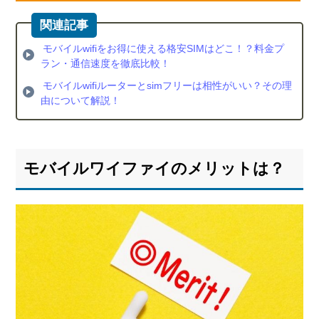
イ
会
社
モバイルwifiをお得に使える格安SIMはどこ！？料金プ
比
ラン・通信速度を徹底比較！
較
モバイルwifiルーターとsimフリーは相性がいい？その理
5.1.
由について解説！
キャ
ンペ
ーン
内容
モバイルワイファイのメリットは？
5.2.
料金
5.3.
通信
速度
6.
総
括：
モバ