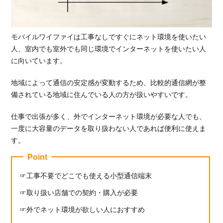
モバ
イル
4.3.
モバイルワイファイは工事なしですぐにネット環境を使いたい
楽天
人、室内でも室外でも同じ環境でインターネットを使いたい人
モバ
に向いています。
イル
地域によって通信の安定感が変動するため、比較的通信網が整
5.
お
備されている地域に住んでいる人の方が扱いやすいです。
す
す
仕事で出張が多く、外でインターネット環境が必要な人でも、
め
一度に大容量のデータを取り扱わない人であれば便利に使えま
の
す。
モ
バ
Point
イ
工事不要でどこでも使える小型通信端末
ル
ワ
取り扱い店舗での契約・購入が必要
イ
フ
外でネット環境が欲しい人におすすめ
ァ