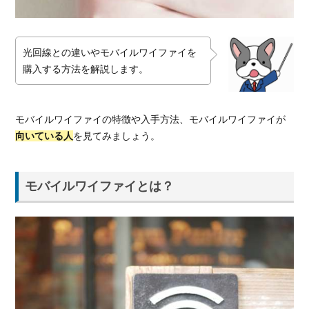
ファ
イは
どこ
光回線との違いやモバイルワイファイを
で手
購入する方法を解説します。
に入
る？
1.3.
モバイルワイファイの特徴や入手方法、モバイルワイファイが
モバ
向いている人
を見てみましょう。
イル
ワイ
ファ
イが
モバイルワイファイとは？
向い
てい
る人
2.
モバ
イル
ワイ
ファ