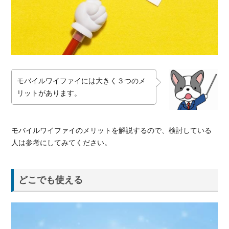
イル
ワイ
ファ
イを
使っ
てお
得な
モバイルワイファイには大きく３つのメ
通信
リットがあります。
環境
を！
モバイルワイファイのメリットを解説するので、検討している
人は参考にしてみてください。
どこでも使える