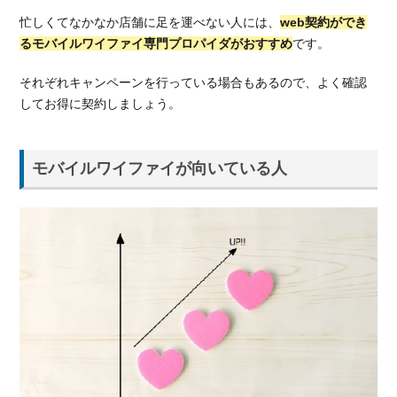
る
忙しくてなかなか店舗に足を運べない人には、
web契約ができ
4.
るモバイルワイファイ専門プロパイダがおすすめ
です。
モバ
イル
それぞれキャンペーンを行っている場合もあるので、よく確認
ワイ
してお得に契約しましょう。
ファ
イの
おす
すめ
モバイルワイファイが向いている人
プロ
バイ
ダ紹
介！
4.1.
UQモバ
イル
(UQ
WiMAX)
4.2.
ワイ