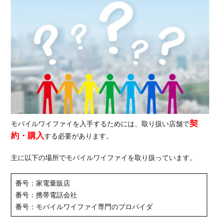
に劣
る
3.2.
通信
速度
が光
回線
より
も遅
い
3.3.
契
モバイルワイファイを入手するためには、取り扱い店舗で
地域
約・購入
する必要があります。
によ
って
主に以下の場所でモバイルワイファイを取り扱っています。
電波
が入
りづ
番号：家電量販店
らい
番号：携帯電話会社
場所
番号：モバイルワイファイ専門のプロパイダ
があ