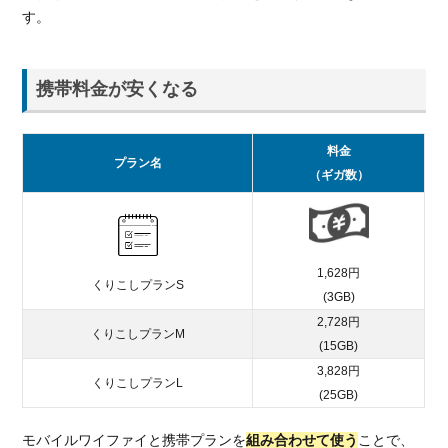
す。
携帯料金が安くなる
料金
プラン名
（ギガ数）
1,628円
くりこしプランS
(3GB)
2,728円
くりこしプランM
(15GB)
3,828円
くりこしプランL
(25GB)
モバイルワイファイと携帯プランを
組み合わせて使う
ことで、