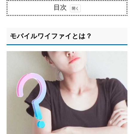
目次
1.
モバ
イル
モバイルワイファイとは？
ワイ
ファ
イと
は？
1.1.
モバ
イル
ワイ
ファ
イと
は？
1.2.
モバ
イル
ワイ