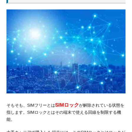
る
1.2.
おす
すめ
の理
由②
月額
料金
が安
くな
る
2.
SIM
フ
リ
SIMロック
そもそも、SIMフリーとは
が解除されている状態を
ー
の
指します。SIMロックとはその端末で使える回線を制限する機
モ
能。
バ
イ