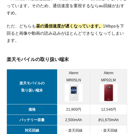
っています。そのため、通信速度を重視するならau回線がおす
すめ。
ただ、どちらも
昼の通信速度が遅くなっています。
1Mbpsを下
回ると画像や動画の読み込みがほとんどできなくなってしまい
ます。
楽天モバイルの取り扱い端末
Aterm
Aterm
MR05LN
MP02LM
楽天モバイルの
取り扱い端末
価格
21,900円
12,546円
バッテリー容量
2,500mAh
約1,670mAh
対応回線
・楽天回線
・楽天回線