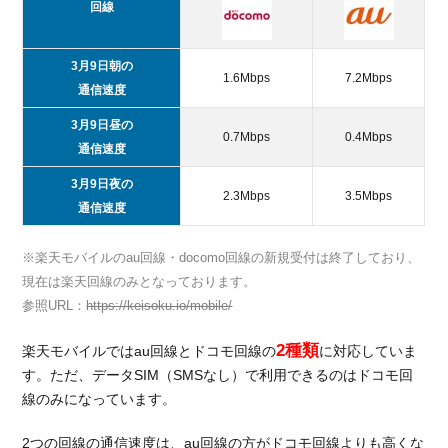
回線
3月9日朝の
1.6Mbps
7.2Mbps
通信速度
3月9日昼の
0.7Mbps
0.4Mbps
通信速度
3月9日夜の
2.3Mbps
3.5Mbps
通信速度
※楽天モバイルのau回線・docomo回線の新規受付は終了しており、
現在は楽天回線のみとなっております。
参照URL：
https://keisoku.io/mobile/
2種類
楽天モバイルではau回線とドコモ回線の
に対応していま
す。ただ、データSIM（SMSなし）で利用できるのはドコモ回
線のみになっています。
2つの回線の通信速度は、au回線の方がドコモ回線よりも高くな