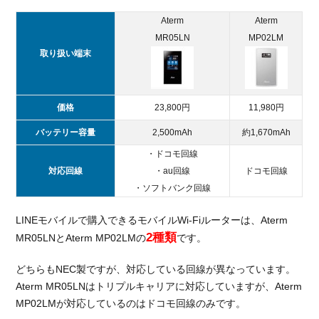
Aterm
Aterm
MR05LN
MP02LM
取り扱い端末
価格
23,800円
11,980円
バッテリー容量
2,500mAh
約1,670mAh
・ドコモ回線
対応回線
・au回線
ドコモ回線
・ソフトバンク回線
LINEモバイルで購入できるモバイルWi-Fiルーターは、Aterm
2種類
MR05LNとAterm MP02LMの
です。
どちらもNEC製ですが、対応している回線が異なっています。
Aterm MR05LNはトリプルキャリアに対応していますが、Aterm
MP02LMが対応しているのはドコモ回線のみです。