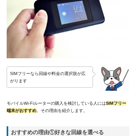
Fiル
ー
タ
ー
が
お
す
す
め
の
理
SIMフリーなら回線や料金の選択肢が広
由
がります
1.1.
おす
すめ
モバイルWi-Fiルーターの購入を検討している人には
SIMフリー
の理
由①
端末がおすすめ
。その理由を紹介します。
好き
な回
線を
おすすめの理由①好きな回線を選べる
選べ