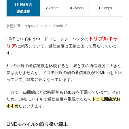
3月9日夜の
2.2Mbps
0.7Mbps
1.2Mbps
通信速度
参照URL：
https://keisoku.io/mobile/
トリプルキャ
LINEモバイルはau、ドコモ、ソフトバンクの
リア
に対応していて、通信速度は回線によって異なっていま
す。
3つの回線の通信速度を比較すると、昼と夜の通信速度に大きな
差はありませんが、ドコモ回線の朝の通信速度が10Mbpsを上回
っていて、非常に速くなっています。
一方で、au回線はどの時間帯も1Mbpsを下回っています。その
ため、LINEモバイルで通信速度を重視するなら
ドコモ回線がお
すすめ
だといえます。
LINEモバイルの取り扱い端末