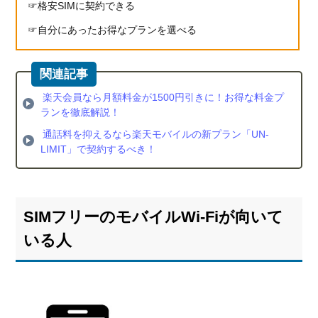
格安SIMに契約できる
購入で
きる
自分にあったお得なプランを選べる
MVNO
3.1.
月額
料金
楽天会員なら月額料金が1500円引きに！お得な料金プ
を安
ランを徹底解説！
く使
通話料を抑えるなら楽天モバイルの新プラン「UN-
える
LIMIT」で契約するべき！
楽天
モバ
イル
3.1.1.
SIMフリーのモバイルWi-Fiが向いて
楽天モ
バイル
いる人
の料金
プラン
3.1.2.
楽天モ