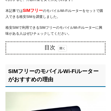
SIMフリー
本記事では
のモバイルWi-Fiルーターをセットで購
入できる格安SIMを調査しました。
格安SIMで利用できるSIMフリーのモバイルWi-Fiルーターに興
味がある人はぜひチェックしてください。
目次
1.
SIM
フ
SIMフリーのモバイルWi-Fiルーター
リ
ー
がおすすめの理由
の
モ
バ
イ
ル
Wi-