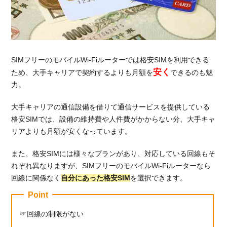
も利
用し
たい
人
2.3.
SIMフリーのモバイルWi-Fiルーターでは格安SIMを利用できる
試し
安く
ため、大手キャリアで契約するよりも月額を
できるのも魅
に使
力。
って
みた
大手キャリアの通信設備を借りて通信サービスを提供している
いと
格安SIMでは、設備の維持費や人件費がかからない分、大手キャ
考え
リアよりも月額が安くなっています。
てい
る人
また、格安SIMには様々なプランがあり、対応している回線もそ
3.
れぞれ異なりますが、SIMフリーのモバイルWi-Fiルーターなら
SIMフ
回線に関係なく
自分にあった格安SIM
を選択できます。
リーの
モバイ
Point
ルWi-
Fiルー
回線の制限がない
ターが