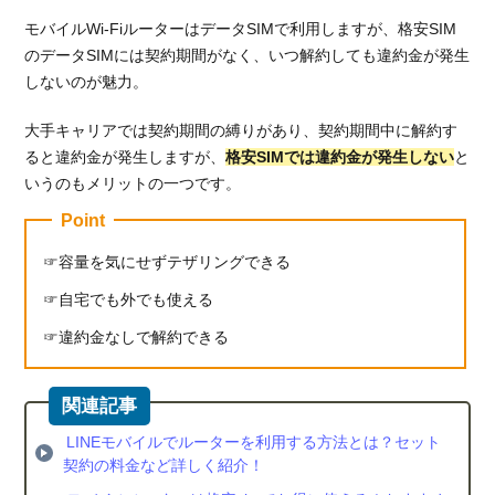
ーを
モバイルWi-FiルーターはデータSIMで利用しますが、格安SIM
利用
のデータSIMには契約期間がなく、いつ解約しても違約金が発生
する
なら
しないのが魅力。
楽天
モバ
大手キャリアでは契約期間の縛りがあり、契約期間中に解約す
イル
ると違約金が発生しますが、
格安SIMでは違約金が発生しない
と
がお
いうのもメリットの一つです。
すす
Point
め！
容量を気にせずテザリングできる
自宅でも外でも使える
違約金なしで解約できる
LINEモバイルでルーターを利用する方法とは？セット
契約の料金など詳しく紹介！