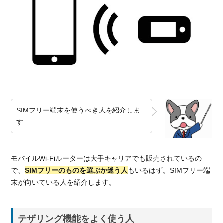
バイル
の通信
速度
3.1.3.
楽天モ
バイル
の取り
扱い端
末
3.2.
SIMフリー端末を使うべき人を紹介しま
トリ
す
プル
キャ
リア
モバイルWi-Fiルーターは大手キャリアでも販売されているの
から
で、
SIMフリーのものを選ぶか迷う人
もいるはず。SIMフリー端
選ん
で使
末が向いている人を紹介します。
える
mineo
テザリング機能をよく使う人
3.2.1.