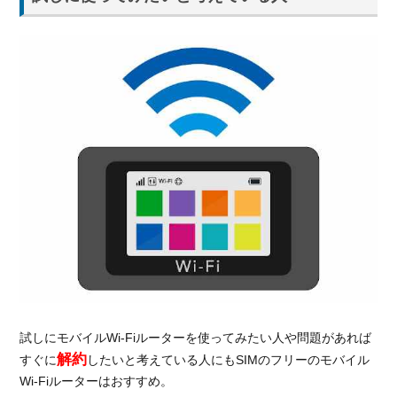
で比
較す
る
4.2.
通信
速度
で比
較す
る
5.
総
括：
SIM
フリ
ーモ
バイ
ル
試しにモバイルWi-Fiルーターを使ってみたい人や問題があれば
Wi-
解約
すぐに
したいと考えている人にもSIMのフリーのモバイル
Fiル
Wi-Fiルーターはおすすめ。
ータ