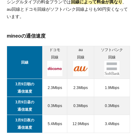
シングルタイプの料金プランでは
回線によって料金が異なり
、
au回線とドコモ回線がソフトバンク回線よりも90円安くなって
います。
mineoの通信速度
ドコモ
au
ソフトバンク
回線
回線
回線
回線
3月9日朝の
2.3Mbps
2.3Mbps
1.9Mbps
通信速度
3月9日昼の
0.3Mbps
0.3Mbps
0.3Mbps
通信速度
3月9日夜の
5.4Mbps
12.9Mbps
3.4Mbps
通信速度