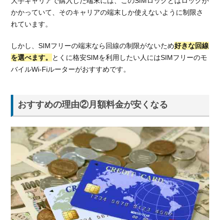
大手キャリアで購入した端末には、このSIMロックとはロックが
ル
かかっていて、そのキャリアの端末しか使えないように制限さ
Wi-
れています。
Fiが
向
しかし、SIMフリーの端末なら回線の制限がないため
好きな回線
い
を選べます。
とくに格安SIMを利用したい人にはSIMフリーのモ
て
バイルWi-Fiルーターがおすすめです。
い
る
人
おすすめの理由②月額料金が安くなる
2.1.
テザ
リン
グ機
能を
よく
使う
人
2.2.
外出
先で