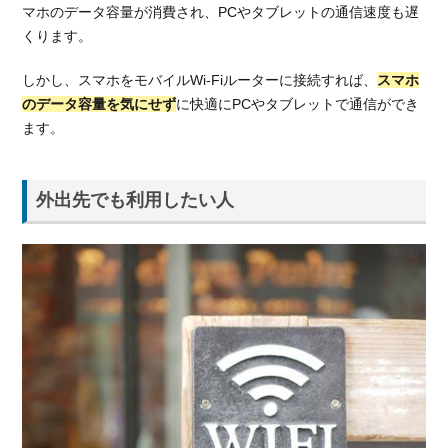
える
マホのデータ容量が消費され、PCやタブレットの通信速度も遅
LINE
くります。
モバ
イル
しかし、スマホをモバイルWi-Fiルーターに接続すれば、
スマホ
3.3.1.
のデータ容量を気にせず
に快適にPCやタブレットで通信ができ
LINEモ
ます。
バイル
の料金
プラン
外出先でも利用したい人
3.3.2.
LINEモ
バイル
の通信
速度
3.3.3.
LINEモ
バイル
の取り
扱い端
末