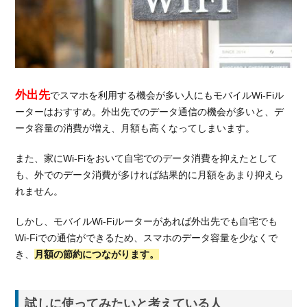
4.
どこ
で
SIM
フリ
ーモ
外出先
でスマホを利用する機会が多い人にもモバイルWi-Fiル
バイ
ーターはおすすめ。外出先でのデータ通信の機会が多いと、デ
ル
ータ容量の消費が増え、月額も高くなってしまいます。
Wi-
Fiル
また、家にWi-Fiをおいて自宅でのデータ消費を抑えたとして
ータ
も、外でのデータ消費が多ければ結果的に月額をあまり抑えら
ーを
れません。
購入
する
か迷
しかし、モバイルWi-Fiルーターがあれば外出先でも自宅でも
った
Wi-Fiでの通信ができるため、スマホのデータ容量を少なくで
ら…
き、
月額の節約につながります。
4.1.
月額
料金
試しに使ってみたいと考えている人