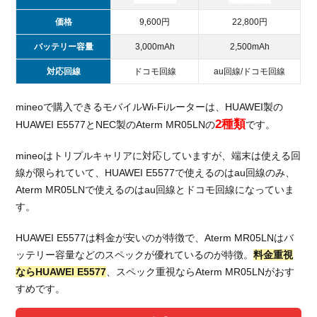
価格
9,600円
22,800円
バッテリー容量
3,000mAh
2,500mAh
対応回線
ドコモ回線
au回線/ドコモ回線
mineoで購入できるモバイルWi-Fiルーターは、HUAWEI製の
2種類
HUAWEI E5577とNEC製のAterm MR05LNの
です。
mineoはトリプルキャリアに対応していますが、端末は使える回
線が限られていて、HUAWEI E5577で使えるのはau回線のみ、
Aterm MR05LNで使えるのはau回線とドコモ回線になっていま
す。
HUAWEI E5577は料金が安いのが特徴で、Aterm MR05LNはバ
ッテリー容量などのスペックが優れているのが特徴。
料金重視
ならHUAWEI E5577
、スペック重視ならAterm MR05LNがおす
すめです。