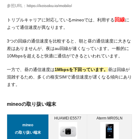
参照URL：
https://keisoku.io/mobile/
回線
トリプルキャリアに対応しているmineoでは、利用する
に
よって通信速度が異なります。
3つの回線の通信速度を比較すると、朝と昼の通信速度に大きな
差はありませんが、夜はau回線が速くなっています。一般的に
10Mbpsを超えると快適に通信ができるといわれています。
一方で、昼の通信速度は
1Mbpsを下回っています。
昼は回線が
混雑するため、多くの格安SIMで通信速度が遅くなる傾向にあり
ます。
mineoの取り扱い端末
HUAWEI E5577
Aterm MR05LN
mineo
の取り扱い端末