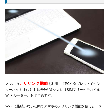
mineo
の料金
プラン
3.2.2.
mineo
の通信
速度
3.2.3.
mineo
の取り
扱い端
末
3.3.
SNS
テザリング機能
スマホの
を利用してPCやタブレットでイン
がカ
ターネット通信をする機会が多い人にはSIMフリーのモバイル
ウン
トフ
Wi-Fiルーターがおすすめです。
リー
で使
Wi-Fiに接続いない状態でスマホのテザリング機能を使うと、ス