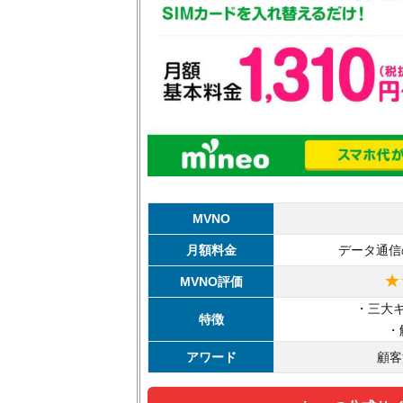
MVNO
月額料金
データ通信
★
MVNO評価
・三大
特徴
・
アワード
顧客