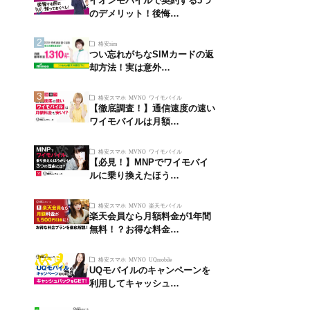
イオンモバイルで契約する5つ
のデメリット！後悔…
格安sim
つい忘れがちなSIMカードの返
却方法！実は意外…
格安スマホ
MVNO
ワイモバイル
【徹底調査！】通信速度の速い
ワイモバイルは月額…
格安スマホ
MVNO
ワイモバイル
【必見！】MNPでワイモバイ
ルに乗り換えたほう…
格安スマホ
MVNO
楽天モバイル
楽天会員なら月額料金が1年間
無料！？お得な料金…
格安スマホ
MVNO
UQmobile
UQモバイルのキャンペーンを
利用してキャッシュ…