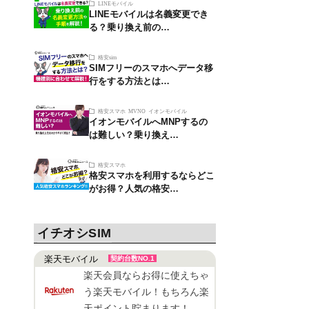
LINEモバイル
LINEモバイルは名義変更でき
る？乗り換え前の…
格安sim
SIMフリーのスマホへデータ移
行をする方法とは…
格安スマホ
MVNO
イオンモバイル
イオンモバイルへMNPするの
は難しい？乗り換え…
格安スマホ
格安スマホを利用するならどこ
がお得？人気の格安…
イチオシSIM
楽天モバイル
契約台数NO.1
楽天会員ならお得に使えちゃ
う楽天モバイル！もちろん楽
天ポイント貯まります！