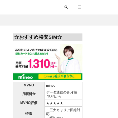
☆おすすめ格安SIM☆
MVNO
mineo
データ通信のみ月額
月額料金
700円から
MVNO評価
★★★★★
・三大キャリア回線対
特徴
応
・解約金なし