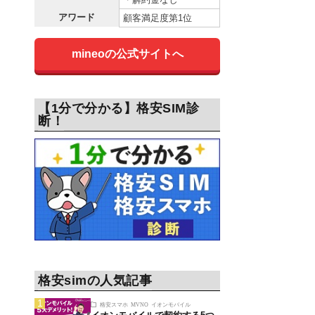
アワード
顧客満足度第1位
mineoの公式サイトへ
【1分で分かる】格安SIM診
断！
格安simの人気記事
格安スマホ
MVNO
イオンモバイル