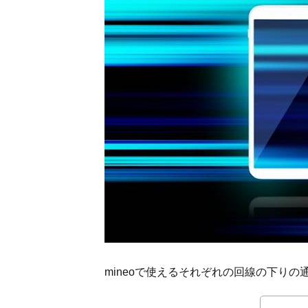
ている
人の声
1.2.3.
口コミ
結果：
mineo
の通信
速度に
ついて
は賛否
両論！
2.
mineo
の通
信速
度を
速く
mineoで使えるそれぞれの回線の下り
する
コ
ツ！