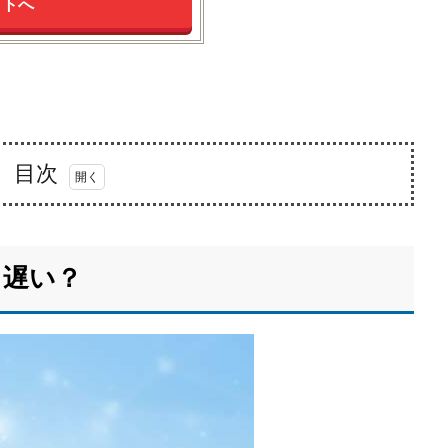
イトへ
目次
？遅い？