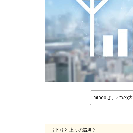
信速
度
1.1.1.
Aプラ
ン(au
回線)の
速度
1.1.2.
Dプラ
ン(ドコ
モ回線)
の速度
1.1.3.
Sプラ
mineoは、3つ
ン(ソフ
トバン
ク回線)
の速度
《下りと上りの説明》
1.2.