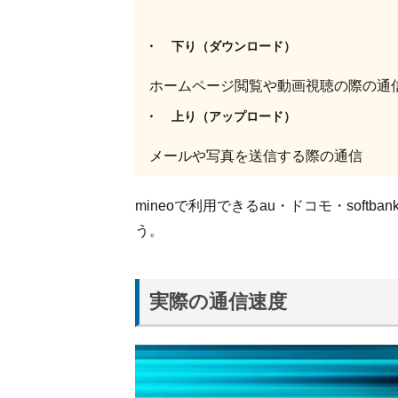
実際
に使
下り（ダウンロード）
って
いる
ホームページ閲覧や動画視聴の際の通
人の
声か
上り（アップロード）
ら調
査！
メールや写真を送信する際の通信
1.2.1.
mineo
mineoで利用できるau・ドコモ・softban
の速度
う。
が速い
と感じ
ている
人の声
実際の通信速度
1.2.2.
mineo
の速度
が遅い
と感じ