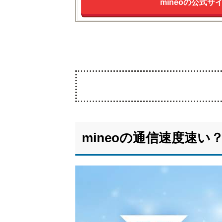
mineoの公式サ
1.
mineo
の通
mineoの通信速度速い
信速
度速
い？
遅
い？
1.1.
実際
の通