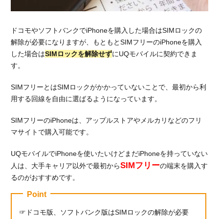
ーシ
ョン
ドコモやソフトバンクでiPhoneを購入した場合はSIMロックの
3.3.
SoftBank
解除が必要になりますが、もともとSIMフリーのiPhoneを購入
とUQモ
した場合は
SIMロックを解除せず
にUQモバイルに契約できま
バイルを
す。
比較した
料金シミ
SIMフリーとはSIMロックがかかっていないことで、最初から利
ュレーシ
用する回線を自由に選ばるようになっています。
ョン
4.
SIMフリーのiPhoneは、アップルストアやメルカリなどのフリ
WEBで
マサイトで購入可能です。
の申込み
ならキャ
UQモバイルでiPhoneを使いたいけどまだiPhoneを持っていない
ッシュバ
SIMフリー
人は、大手キャリア以外で最初から
の端末を購入す
ック
るのがおすすめです。
「10,000
円」がも
Point
らえる！
ドコモ版、ソフトバンク版はSIMロックの解除が必要
5.