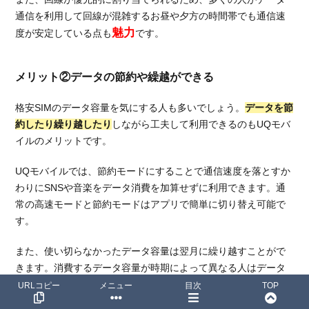
通信を利用して回線が混雑するお昼や夕方の時間帯でも通信速
魅力
度が安定している点も
です。
メリット②データの節約や繰越ができる
格安SIMのデータ容量を気にする人も多いでしょう。
データを節
約したり繰り越したり
しながら工夫して利用できるのもUQモバ
イルのメリットです。
UQモバイルでは、節約モードにすることで通信速度を落とすか
わりにSNSや音楽をデータ消費を加算せずに利用できます。通
常の高速モードと節約モードはアプリで簡単に切り替え可能で
す。
また、使い切らなかったデータ容量は翌月に繰り越すことがで
きます。消費するデータ容量が時期によって異なる人はデータ
おすすめ
の繰り越しを利用するのが
です。
URLコピー
メニュー
目次
TOP