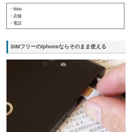
る！
・Web
3.1.
・店舗
UQモ
・電話
バイ
ルの
おす
すめ
SIMフリーのiphoneならそのまま使える
料金
プラ
ン
3.2.
auと
UQモ
バイ
ルを
比較
した
料金
シミ
ュレ