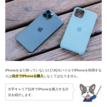
UQモ
バイ
ルの
メリ
ット
5.1.1.
メリッ
ト①通
信速度
が速
い！
5.1.2.
メリッ
iPhoneをまだ持っていないけどUQモバイルでiPhoneを利用する
ト②デ
人は
自分でiPhoneを購入
しなくてはなりません。
ータの
節約や
繰越が
大手キャリア以外でiPhoneを購入する方
できる
法を紹介します。
5.1.3.
メリッ