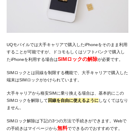
購入
2.2.
UQモ
バイ
ルで
契約
UQモバイルでは大手キャリアで購入したiPhoneをそのまま利用
と同
することが可能ですが、ドコモもしくはソフトバンクで購入し
時に
SIMロックの解除
購入
たiPhoneを利用する場合は
が必要です。
3.
SIMロックとは回線を制限する機能で、大手キャリアで購入した
UQ
端末はSIMロックがかけられています。
モバ
イル
大手キャリアから格安SIMに乗り換える場合は、基本的にこの
なら
SIMロックを解除して
回線を自由に使えるように
しなくてはなり
月額
料金
ません。
がか
なり
SIMロック解除は下記の3つの方法で手続きができます。Webで
安く
無料
の手続きはマイページから
でできるのでおすすめです。
な