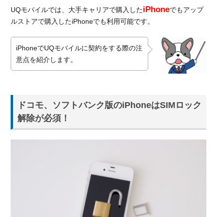
必須！
iPhone
UQモバイルでは、大手キャリアで購入した
でもアップ
1.2.
ルストアで購入したiPhoneでも利用可能です。
SIMフ
リーの
iPhoneでUQモバイルに契約をする際の注
iphone
ならそ
意点を紹介します。
のまま
使える
2.
ドコモ、ソフトバンク版のiPhoneはSIMロック
これか
ら
解除が必須！
iphone
を購入
する場
合は？
2.1.
アッ
プル
スト
アで