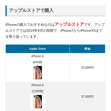
ト③料
金プラ
アップルストアで購入
ンがわ
かりや
アップルストア
iPhoneの購入でおすすめなのは
です。アップ
すい
ルストアでは2019年8月の段階で、iPhone7からiPhoneXSまで
5.2.
を取り扱っています。
UQモ
バイ
Apple Store
料金
ルの
デメ
iPhone 8
リッ
(64GB)
ト
52,800円
6.
UQ
モ
iPhone 8
バ
(128GB)
イ
57,800円
ル
の
評