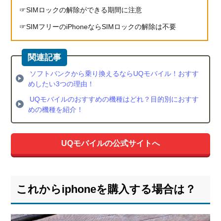
SIMロックの解除ができる期間に注意
UQ
モバ
SIMフリーのiPhoneならSIMロックの解除は不要
イル
を申
し込
みを
する
ソフトバンクから乗り換えるならUQモバイル！おすす
にあ
めしたい3つの理由！
たっ
UQモバイルのおすすめの機種はどれ？目的別におすす
ての
めの機種を紹介！
メリ
ッ
ト・
UQモバイルの公式サイトへ
デメ
リッ
トを
チェ
ッ
これからiphoneを購入する場合は？
ク！
5.1.