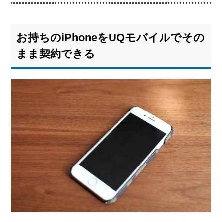
1.
お持ち
の
お持ちのiPhoneをUQモバイルでその
iPhone
をUQ
まま契約できる
モバイ
ルでそ
のまま
契約で
きる
1.1.
ドコ
モ、ソ
フトバ
ンク版
の
iPhone
はSIM
ロック
解除が