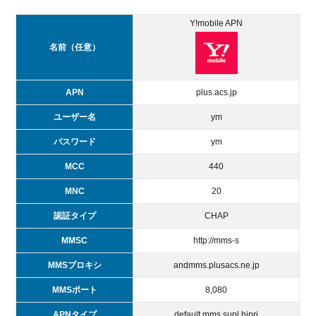
Y!mobile APN
名前（任意）
APN
plus.acs.jp
ユーザー名
ym
パスワード
ym
MCC
440
MNC
20
認証タイプ
CHAP
MMSC
http://mms-s
MMSプロキシ
andmms.plusacs.ne.jp
MMSポート
8,080
APNタイプ
default,mms,supl,hipri