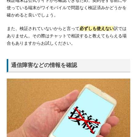
検証端末は公式サイトから確認できるため、契約をする前に今
イ
使っている端末がワイモバイルで問題なく検証済みかどうかを
モ
確かめると良いでしょう。
バ
イ
また、検証されていないからと言って
必ずしも使えない
訳では
ル
ありません。その際はチャットで相談すると教えてもらえる場
の
料
合もありますからお試しください。
金
プ
ラ
通信障害などの情報を確認
ン
を
紹
介
5.1.
スマ
ホベ
ーシ
ック
プラ
ン