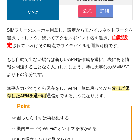
公式
詳細
リンク
SIMフリーのスマホを用意し、設定からモバイルネットワークを
自動設
選択しましょう。続いてアクセスポイント名を選択、
定
されていればその時点でワイモバイルを選択可能です。
もし自動で出ない場合は新しいAPNを作成を選択。表にある情
報を間違えることなく入力しましょう。特に大事なのがMMSC
より下の部分です。
無事入力ができたら保存をし、APN一覧に戻ってから
先ほど保
存したAPNを選べば
通信ができるようになります。
Point
困ったらまずは再起動する
機内モードやWi-Fiのオンオフを確かめる
APN設定しないと繋がらない