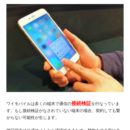
の場合
3.6.2.
Android
の場合
4.
ワイモ
バイル
は繋が
らな
い？他
の
MVNO
と通信
速度を
比較
接続検証
ワイモバイルは多くの端末で通信の
を行なっていま
5.
最
す。もし接続検証がなされていない端末の場合、契約しても繋
後
がらない可能性が生じます。
に
ワ