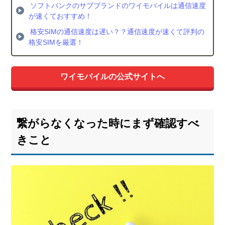
ソフトバンクのサブブランドのワイモバイルは通信速度
3.1.
が速くておすすめ！
本体
格安SIMの通信速度は遅い？？通信速度が速くて評判の
を再
格安SIMを厳選！
起動
する
3.2.
ワイモバイルの公式サイトへ
SIM
カー
ドを
抜き
繋がらなくなった時にまず確認すべ
差し
する
きこと
3.3.
モバ
イル
デー
タ通
信を
オン