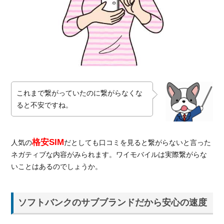
ラン
ドだ
から
安心
の速
度
1.2.
ワイ
これまで繋がっていたのに繋がらなくな
モバ
ると不安ですね。
イル
の通
信速
度
格安SIM
人気の
だとしても口コミを見ると繋がらないと言った
ネガティブな内容がみられます。ワイモバイルは実際繋がらな
2.
繋
いことはあるのでしょうか。
が
ら
な
ソフトバンクのサブブランドだから安心の速度
く
な