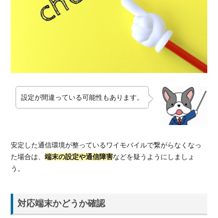
にす
る
3.4.
機内
モー
ドを
オフ
にす
る
設定が間違っている可能性もあります。
3.5.
Wi-Fi
をオ
フに
安定した通信環境が整っているワイモバイルで繋がらなくなっ
する
た場合は、
端末の設定や通信障害
などを疑うようにしましょ
3.6.
う。
APN
設定
3.6.1.
対応端末かどうか確認
iPhone