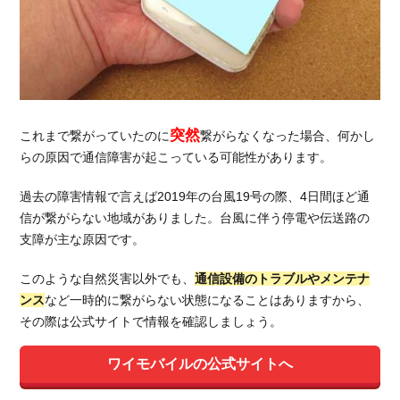
5.2.
他の
MNVO
と月額
料金を
比較
突然
これまで繋がっていたのに
繋がらなくなった場合、何かし
6.
らの原因で通信障害が起こっている可能性があります。
総
括：
過去の障害情報で言えば2019年の台風19号の際、4日間ほど通
ワイ
信が繋がらない地域がありました。台風に伴う停電や伝送路の
モバ
支障が主な原因です。
イル
の魅
このような自然災害以外でも、
通信設備のトラブルやメンテナ
力は
ンス
など一時的に繋がらない状態になることはありますから、
回線
その際は公式サイトで情報を確認しましょう。
の安
定
感！
ワイモバイルの公式サイトへ
もし
繋が