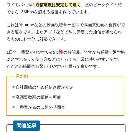
か確
ワイモバイルの
通信速度は安定して速く
、昼のピークタイム時
認
ですら13Mbpsを超える速度を保っています。
3.
そ
これはYoutubeなどの動画視聴サービスで高画質動画の視聴がで
れ
きる速さです。またアプリなどで常に安定した通信が求められ
で
るものにも十分に対応できます。
も
繋
朝
1日で一番繋がりやすいのは
の時間帯。ですから通勤・通学時
が
にスマホをよく使う方などにとっても非常に使いやすいです。
ら
ただどの時間帯も繋がりやすいと思って良いです。
な
い
Point
場
合
自社回線のため通信速度が安定
の
高画質動画の視聴も可能
対
処
一番繋がるのは朝の時間帯
法
を
紹
介