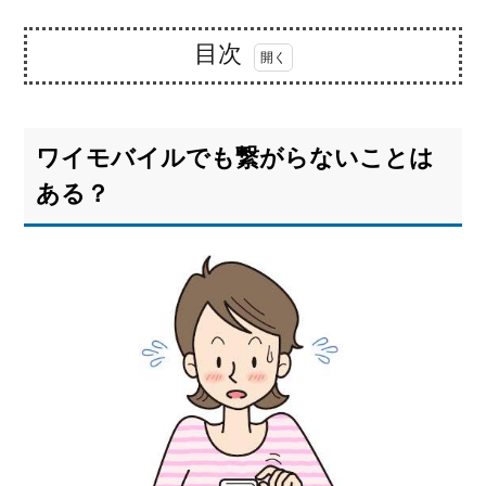
目次
1.
ワイ
モバ
ワイモバイルでも繋がらないことは
イル
でも
ある？
繋が
らな
いこ
とは
あ
る？
1.1.
ソフ
トバ
ンク
のサ
ブブ