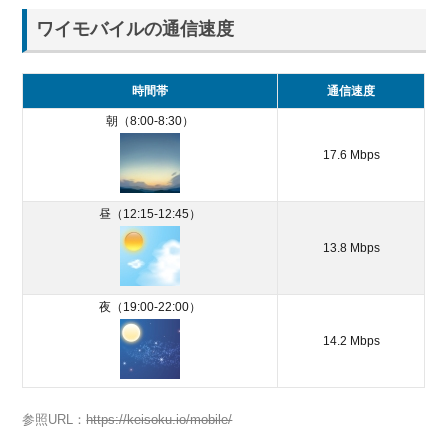
通信
ワイモバイルの通信速度
障害
など
の情
報を
時間帯
通信速度
確認
朝（8:00-8:30）
2.3.
17.6 Mbps
デー
タ上
限の
昼（12:15-12:45）
設定
13.8 Mbps
を確
認
2.4.
夜（19:00-22:00）
通信
14.2 Mbps
制限
がか
かっ
てい
参照URL：
https://keisoku.io/mobile/
ない