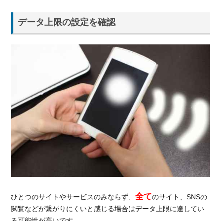
らな
い時
データ上限の設定を確認
も焦
らず
対処
を
全て
ひとつのサイトやサービスのみならず、
のサイト、SNSの
閲覧などが繋がりにくいと感じる場合はデータ上限に達してい
る可能性が高いです。