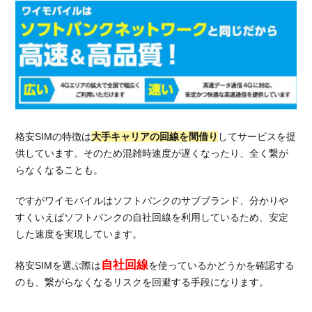
っ
た
時
に
ま
ず
確
認
す
格安SIMの特徴は
大手キャリアの回線を間借り
してサービスを提
べ
き
供しています。そのため混雑時速度が遅くなったり、全く繋が
こ
らなくなることも。
と
ですがワイモバイルはソフトバンクのサブブランド、分かりや
2.1.
すくいえばソフトバンクの自社回線を利用しているため、安定
対応
した速度を実現しています。
端末
かど
自社回線
うか
格安SIMを選ぶ際は
を使っているかどうかを確認する
確認
のも、繋がらなくなるリスクを回避する手段になります。
2.2.