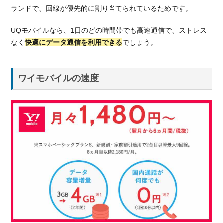
ル
ランドで、回線が優先的に割り当てられているためです。
4.1.1.
UQモバイルなら、1日のどの時間帯でも高速通信で、ストレス
UQモ
バイル
なく
快適にデータ通信を利用できる
でしょう。
の特徴
4.1.2.
ワイモバイルの速度
UQモ
バイル
でお勧
めの料
金プラ
ン
4.2.
ソフ
トバ
ンク
のサ
ブブ
ラン
ド・