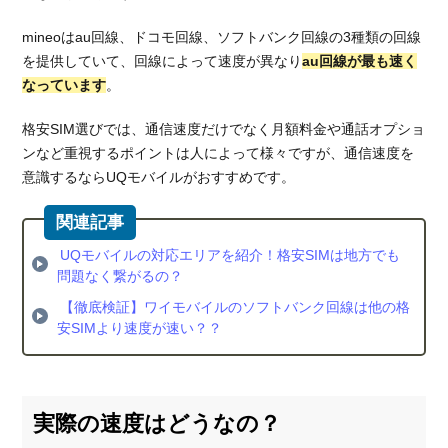
モバ
イル
mineoはau回線、ドコモ回線、ソフトバンク回線の3種類の回線
の速
を提供していて、回線によって速度が異なり
au回線が最も速く
度
なっています
。
2.3.
格安SIM選びでは、通信速度だけでなく月額料金や通話オプショ
mineo
ンなど重視するポイントは人によって様々ですが、通信速度を
の速
度
意識するならUQモバイルがおすすめです。
2.4.
まと
め！
UQモバイルの対応エリアを紹介！格安SIMは地方でも
UQモ
問題なく繋がるの？
バイ
【徹底検証】ワイモバイルのソフトバンク回線は他の格
ルと
安SIMより速度が速い？？
ワイ
モバ
イル
の速
実際の速度はどうなの？
度は1
日を