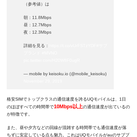
UQ
（参考値）は
モバ
イル
朝：11.8Mbps
とワ
昼：12.7Mbps
イモ
夜：12.3Mbps
バイ
ルっ
てど
詳細を見る：
https://t.co/vUrFSTzYDF
#サブ
んな
ブランド
#MVNO
格安
pic.twitter.com/H20W8F0ugR
SIM
な
— mobile by keisoku.io (@mobile_keisoku)
の？
November 29, 2019
4.1.
auの
格安SIMでトップクラスの通信速度を誇るUQモバイルは、1日
サブ
10Mbps以上
のほぼすべての時間帯で
の通信速度が出ているの
ブラ
ン
が特徴です。
ド・
UQモ
また、昼や夕方などの回線が混雑する時間帯でも通信速度が落
バイ
ちずに安定している点も魅力。これはUQモバイルがauのサブブ