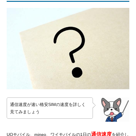
通し
て安
定し
てい
る
3.
ネッ
トを
快適
に利
用す
るた
めに
はど
れく
らい
通信速度が速い格安SIMの速度を詳しく
の速
見てみましょう
度が
必要
な
通信速度
UQモバイル、mineo、ワイモバイルの1日の
を紹介し
の？