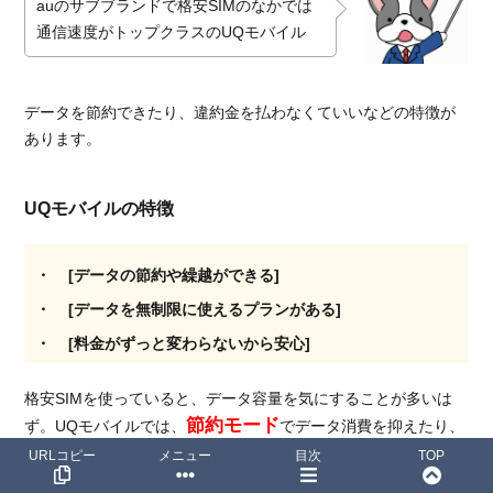
auのサブブランドで格安SIMのなかでは
通信速度がトップクラスのUQモバイル
データを節約できたり、違約金を払わなくていいなどの特徴が
あります。
UQモバイルの特徴
[データの節約や繰越ができる]
[データを無制限に使えるプランがある]
[料金がずっと変わらないから安心]
格安SIMを使っていると、データ容量を気にすることが多いは
節約モード
ず。UQモバイルでは、
でデータ消費を抑えたり、
余ったデータを翌月に繰り越すことができるのでデータ容量の
URLコピー
メニュー
目次
TOP
心配がなくなります。