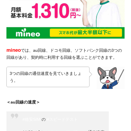
金を
比較
5.2.
デー
タ
SIM
の料
mineo
では、au回線、ドコモ回線、ソフトバンク回線の3つの
金を
比較
回線があり、契約時に利用する回線を選ぶことができます。
6.
総
3つの回線の通信速度を見ていきましょ
括：
う。
格安
SIM
で速
＜au回線の速度＞
度が
速い
のは
#格安SIM
の
#スピードテスト
UQ
モバ