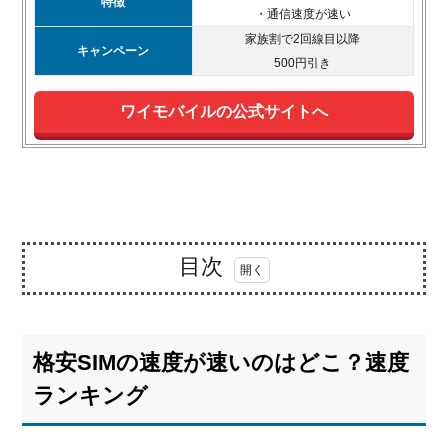
特徴
・通信速度が速い
家族割で2回線目以降
キャンペーン
500円引き
ワイモバイルの公式サイトへ
目次
1.
格安
SIM
格安SIMの速度が速いのはどこ？速度
の速
度が
ランキング
速い
のは