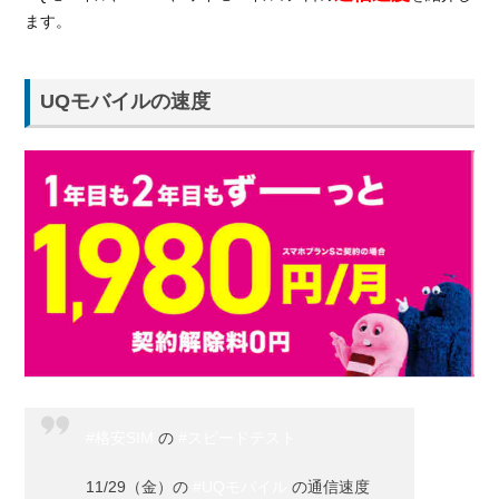
ます。
3.1.
1Mbps
で出来
UQモバイルの速度
る事
3.2.
5Mbps
で出来
る事
3.3.
10Mbps
で出来
る事
4.
速度
に安
定感
#格安SIM
の
#スピードテスト
のあ
る
11/29（金）の
#UQモバイル
の通信速度