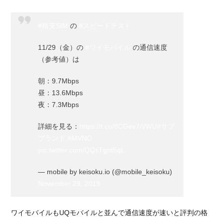
ワイ
モバ
#格安SIM
の
#スピードテスト
イル
4.2.1.
11/29（金）の
#ワイモバイル
の通信速度
ワイモ
（参考値）は
バイル
の特徴
朝：9.7Mbps
昼：13.6Mbps
4.2.2.
夜：7.3Mbps
ワイモ
バイル
でお勧
詳細を見る：
https://t.co/8CGev7iVWU
#サブ
めの料
ブランド
#MVNO
金プラ
pic.twitter.com/QQsTgnt5qL
ン
— mobile by keisoku.io (@mobile_keisoku)
5.
November 29, 2019
UQ
モ
バ
ワイモバイルもUQモバイルと並んで通信速度が速いと評判の格
イ