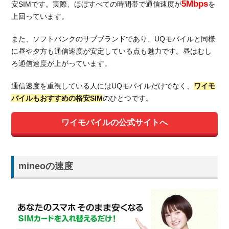
5Mbps
安SIMです。実際、ほぼすべての時間帯で通信速度が
を
ル
と
上回っています。
ワ
イ
また、ソフトバンクのサブブランドであり、UQモバイルと同様
モ
に昼や夕方も通信速度が安定している点も魅力です。昼はむし
バ
ろ通信速度が上がっています。
イ
ル
通信速度を重視している人にはUQモバイルだけでなく、
ワイモ
の
バイルもおすすめの格安SIM
のひとつです。
月
額
ワイモバイルの公式サイトへ
料
金
を
比
mineoの速度
較
5.1.
音声
通話
SIM
の料