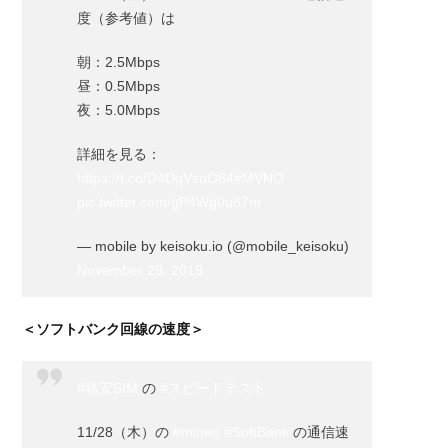
度（参考値）は
朝：2.5Mbps
昼：0.5Mbps
夜：5.0Mbps
詳細を見る：
https://t.co/D4DqVzoO84
#MVNO
pic.twitter.com/gP4Wg0u67m
— mobile by keisoku.io (@mobile_keisoku)
November 29, 2019
＜ソフトバンク回線の速度＞
#格安SIM
の
#スピードテスト
11/28（木）の
#mineo
#SoftBank
の通信速