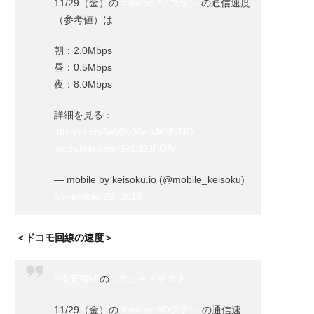
11/29（金）の
#mineo
#Aプラン
の通信速度
イル
（参考値）は
とワ
イモ
朝：2.0Mbps
バイ
昼：0.5Mbps
ル！
夜：8.0Mbps
詳細を見る：
https://t.co/5eV8v06auJ
#MVNO
pic.twitter.com/BoLJ2JFOfV
— mobile by keisoku.io (@mobile_keisoku)
November 29, 2019
＜ドコモ回線の速度＞
#格安SIM
の
#スピードテスト
11/29（金）の
#mineo
#Dプラン
の通信速