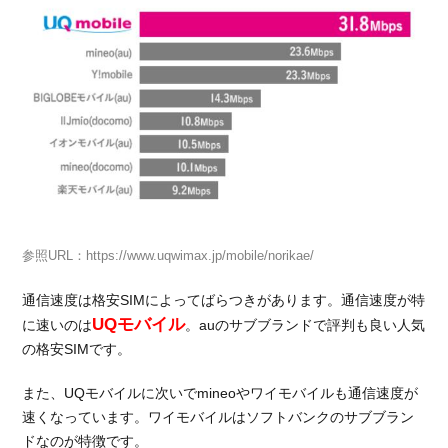
ど
こ？
速度
ラン
キン
グ
2.
実際
の速
度は
どう
な
参照URL：
https://www.uqwimax.jp/mobile/norikae/
の？
通信速度は格安SIMによってばらつきがあります。通信速度が特
2.1.
UQモバイル
UQモ
に速いのは
。auのサブブランドで評判も良い人気
バイ
の格安SIMです。
ルの
速度
また、UQモバイルに次いでmineoやワイモバイルも通信速度が
速くなっています。ワイモバイルはソフトバンクのサブブラン
2.2.
ドなのが特徴です。
ワイ