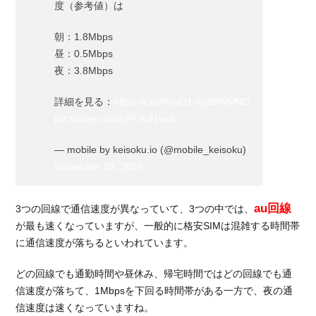
度（参考値）は
朝：1.8Mbps
昼：0.5Mbps
夜：3.8Mbps
詳細を見る：
https://t.co/KxvO1iXyiB
#MVNO
pic.twitter.com/pPFAuI1vwL
— mobile by keisoku.io (@mobile_keisoku)
November 28, 2019
au回線
3つの回線で通信速度が異なっていて、3つの中では、
が最も速くなっていますが、一般的に格安SIMは混雑する時間帯
に通信速度が落ちるといわれています。
どの回線でも通勤時間や昼休み、帰宅時間ではどの回線でも通
信速度が落ちて、1Mbpsを下回る時間帯がある一方で、夜の通
信速度は速くなっていますね。