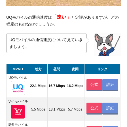
「速い」
UQモバイルの通信速度は
と定評がありますが、どの
程度のものなのでしょうか。
UQモバイルの通信速度について見ていき
ましょう。
MVNO
朝方
昼間
夜間
リンク
UQモバイル
公式
詳細
22.1 Mbps
16.7 Mbps
16.2 Mbps
ワイモバイル
公式
詳細
5.5 Mbps
13.1 Mbps
5.7 Mbps
楽天モバイル