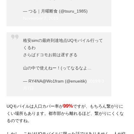
なら
— つる｜月曜断食 (@tsuru_1985)
エリ
アの
November 7, 2019
広い
UQ
モバ
格安simの最終到達地点UQモバイル行って
イル
くるわ
がお
さらばドコモお前は遅すぎる
すす
め！
山の中で使えねー！(ってなるなよ…
— RY4NA@Wo1fram (@enueitik)
2019年3
月7日
99%
UQモバイルは人口カバー率が
ですが、もちろん繋がりに
くい場所もあります。都市部から離れるほど、繋がりにくくな
るのですね。
しかし、これはUQモバイルに限った話ではありません。人が住