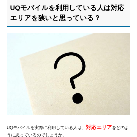
額料
UQモバイルを利用している人は対応
金
1480
エリアを狭いと思っている？
円～
5.1.1.
UQモ
バイル
のスマ
ホプラ
ンの料
金
5.1.2.
UQモ
バイル
の料金
を他の
MVNO
と比較
対応エリア
UQモバイルを実際に利用している人は、
をどのよ
5.2.
うに思っているのでしょうか。
デー