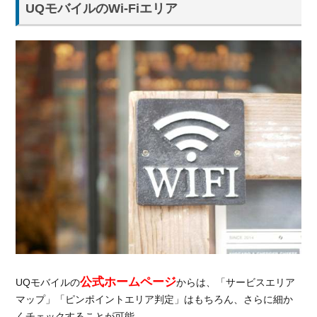
UQモバイルのWi-Fiエリア
ルの
エリ
アは
かな
りカ
バー
され
てい
る！
3.
UQモ
バイル
の通信
速度は
遅い？
他の
MVNO
と比較
公式ホームページ
UQモバイルの
からは、「サービスエリア
4.
マップ」「ピンポイントエリア判定」はもちろん、さらに細か
UQ
くチェックすることが可能。