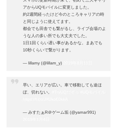
スマホの更新時期が来て、初めて三大キャリ
アからUQモバイルに変更しました。
約2週間経ったけど今のところキャリアの時
と同じように使えてます。
都会でも田舎でも繋がるし、ライブ会場のよ
うな人の多い所でも大丈夫でした。
1日1回くらい遅い事があるかな。まあでも
10秒くらいで繋がります。
— lillamy (@lillam_y)
2019年8月11日
早い、エリアが広い。車で移動しても途ほ
ぼ、切れない。
#TryUQだぞっ
#UQモバイル
https://t.co/JXUkoE0kkA
— みすたぁR＠ゲーム垢 (@yamar991)
2019年1月4日