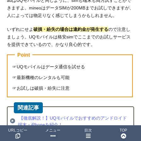
auはUQモバイルと同じように、simも端末も両方試すことがで
きますよ。mineoはデータSIMが200MBまでお試しできますが、
人によっては物足りなく感じてしまうかもしれません。
いずれにせよ
破損・紛失の場合は違約金が発生する
ので注意し
ましょう。UQモバイルは格安simでここまでのお試しサービス
を提供できているので、かなり良心的です。
Point
UQモバイルはデータ通信を試せる
最新機種のレンタルも可能
お試しは破損・紛失に注意
【徹底解説！】UQモバイルでおすすめのアンドロイド
端末・iPhoneを紹介！
URLコピー
メニュー
目次
TOP
データSIMを徹底比較！格安SIM選ぶなら速度・料金・
メリットをチェック！