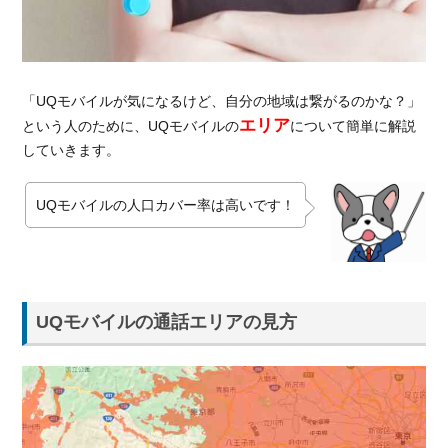
アの
見方
1.1.1.
人口カ
「UQモバイルが気になるけど、自分の地域は繋がるのかな？」
バー率
エリア
という人のために、UQモバイルの
について簡単に解説
とは？
していきます。
1.2.
UQモ
バイ
UQモバイルの人口カバー率は高いです！
ルの
Wi-Fi
エリ
ア
UQモバイルの通話エリアの見方
1.3.
UQモ
バイ
ルは
田舎
（地
方）