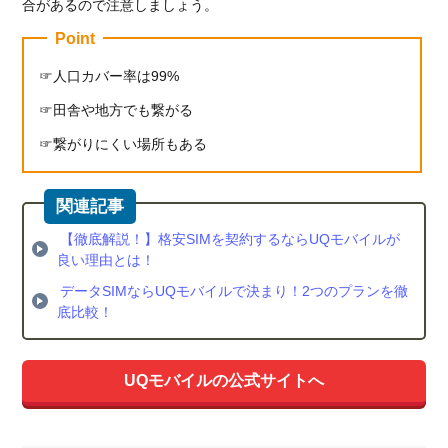
UQ
合があるので注意しましょう。
モ
Point
バ
イ
人口カバー率は99%
ル
が
田舎や地方でも繋がる
お
繋がりにくい場所もある
得
す
ぎ
る
３
【徹底解説！】格安SIMを契約するならUQモバイルが
つ
良い理由とは！
の
データSIMならUQモバイルで決まり！2つのプランを徹
ポ
底比較！
イ
ン
ト
UQモバイルの公式サイトへ
5.1.
驚き
の月