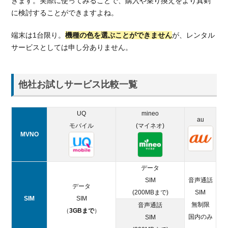
きます。実際に使ってみることで、購入や乗り換えをより真剣
に検討することができますよね。
端末は1台限り。
機種の色を選ぶことができません
が、レンタル
サービスとしては申し分ありません。
他社お試しサービス比較一覧
UQ
mineo
au
モバイル
(マイネオ)
MVNO
データ
SIM
音声通話
データ
(200MBまで)
SIM
SIM
SIM
無制限
音声通話
（
3GBまで
）
国内のみ
SIM