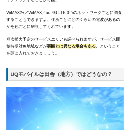
モバ
イル
WiMAX2+／WiMAX／au 4G LTE 3つのネットワークごとに調査
に
することもできますよ。住所ごとにどのくらいの電波があるの
「お
かを色ごとに解説してくれています。
試し
サー
順次拡大予定のサービスエリアも調べられますが、サービス開
ビ
始時期対象地域などが
実際とは異なる場合もある
、ということ
ス」
があ
を頭に入れておきましょう。
るっ
て本
当？
UQモバイルは田舎（地方）ではどうなの？
4.1.
エリア
が試せ
る！
Try
UQ
mobile
4.2.