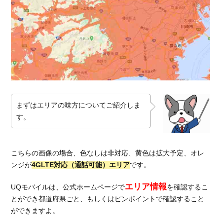
では
どう
な
の？
2.
UQ
モバ
イル
を利
まずはエリアの味方についてご紹介しま
用し
す。
てい
る人
は対
応エ
こちらの画像の場合、色なしは非対応、黄色は拡大予定、オレ
リア
ンジが
4GLTE対応（通話可能）エリア
です。
を狭
いと
エリア情報
UQモバイルは、公式ホームページで
を確認するこ
思っ
とができ都道府県ごと、もしくはピンポイントで確認すること
てい
ができますよ。
る？