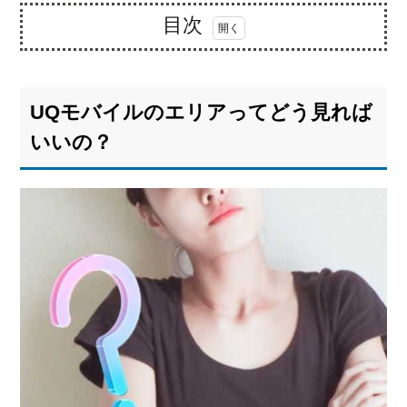
目次
1.
UQ
モバ
UQモバイルのエリアってどう見れば
イル
のエ
いいの？
リア
って
どう
見れ
ばい
い
の？
1.1.
UQモ
バイ
ルの
通話
エリ