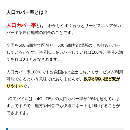
2.1.
繋が
人口カバー率とは？
りに
くい
人口カバー率
とは、わかりやすく言うとサービスエリアがカ
と思
バーする居住地域の割合のことです。
って
いる
全国を500m四方で区切り、500m四方の場所のうち何%カバー
人
しているかです。半分以上をカバーしていれば100％、半分未満
2.2.
であれば0％とみなされます。
繋が
ると
人口カバー率100％でも対象国内の全土においてサービスが利用
思っ
可能であるという意味ではありませんが、
数字が高いほど繋が
てい
りやすい
です。
る人
2.3.
UQモバイルは「4G LTE」の人口カバー率が99%を超えていま
口コ
す。ですので、地方や田舎でも快適にネットを利用することが
ミ結
できますよ。
果：
UQモ
バイ