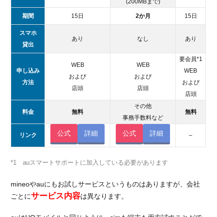
(200MBまで)
期間
15日
2か月
15日
スマホ
あり
なし
あり
貸出
要会員*1
WEB
WEB
申し込み
WEB
および
および
方法
および
店頭
店頭
店頭
その他
料金
無料
無料
事務手数料など
公式
詳細
公式
詳細
リンク
–
*1 auスマートサポートに加入している必要があります
mineoやauにもお試しサービスというものはありますが、会社
サービス内容
ごとに
は異なります。