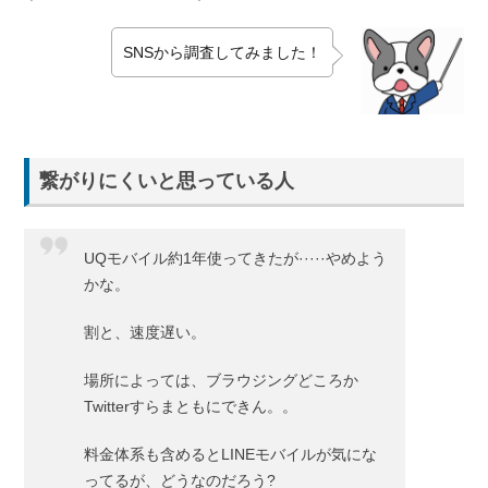
タ残
量の
SNSから調査してみました！
繰り
越し
で余
さず
使え
繋がりにくいと思っている人
る
5.3.
しっ
UQモバイル約1年使ってきたが·····やめよう
かり
かな。
した
サポ
割と、速度遅い。
ート
体制
場所によっては、ブラウジングどころか
6.
Twitterすらまともにできん。。
総
括：
料金体系も含めるとLINEモバイルが気にな
格安
ってるが、どうなのだろう?
SIM