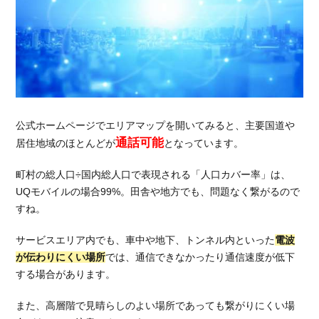
SIM
が試
せ
る！
4.3.
最新
機種
が試
公式ホームページでエリアマップを開いてみると、主要国道や
せ
通話可能
居住地域のほとんどが
となっています。
る！
町村の総人口÷国内総人口で表現される「人口カバー率」は、
4.4.
UQモバイルの場合99%。田舎や地方でも、問題なく繋がるので
他社
お試
すね。
しサ
ービ
サービスエリア内でも、車中や地下、トンネル内といった
電波
ス比
が伝わりにくい場所
では、通信できなかったり通信速度が低下
較一
する場合があります。
覧
また、高層階で見晴らしのよい場所であっても繋がりにくい場
5.