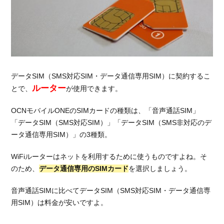
対応端
末を用
意する
1.3.
APN
設定
データSIM（SMS対応SIM・データ通信専用SIM）に契約するこ
例
ルーター
とで、
が使用できます。
2.
OCN
OCNモバイルONEのSIMカードの種類は、「音声通話SIM」
モバ
「データSIM（SMS対応SIM）」「データSIM（SMS非対応のデ
イル
ータ通信専用SIM）」の3種類。
ONE
の月
WiFiルーターはネットを利用するために使うものですよね。そ
額料
金
のため、
データ通信専用のSIMカード
を選択しましょう。
2.1.
音声通話SIMに比べてデータSIM（SMS対応SIM・データ通信専
ルー
用SIM）は料金が安いですよ。
ター
のみ