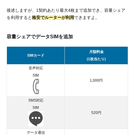
後述しますが、1契約あたり最大4枚まで追加でき、容量シェア
を利用すると
格安でルーターが利用
できますよ。
容量シェアでデータSIMを追加
月額料金
SIMカード
(1枚当たり)
音声対応
SIM
1,000円
SMS対応
SIM
520円
データ通信