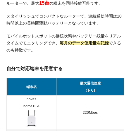
15台
ルーターで、最大
の端末を同時接続可能です。
3.1.
最低
スタイリッシュでコンパクトなルーターで、連続通信時間は10
利用
時間以上の長時間駆動バッテリーとなっています。
期間
と解
モバイルホットスポットの接続状態やバッテリー残量をリアル
約違
タイムでモニタリングでき、
毎月のデータ使用量を記録
できる
約金
のも特徴です。
がな
い
3.2.
自分で対応端末を用意する
通信
容量
最大通信速度
を翌
端末名
(下り)
月に
繰り
novas
越せ
home+CA
る
220Mbps
3.3.
節約