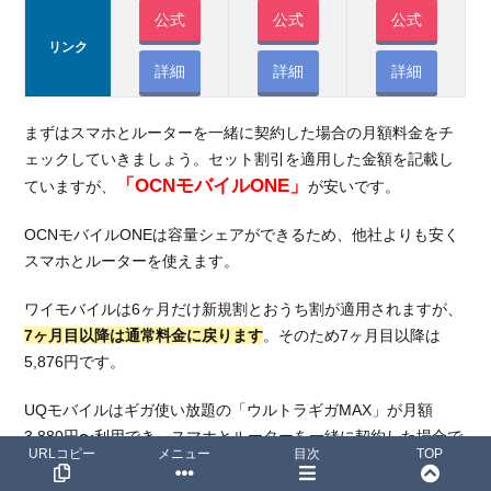
公式
公式
公式
リンク
詳細
詳細
詳細
まずはスマホとルーターを一緒に契約した場合の月額料金をチ
ェックしていきましょう。セット割引を適用した金額を記載し
「OCNモバイルONE」
ていますが、
が安いです。
OCNモバイルONEは容量シェアができるため、他社よりも安く
スマホとルーターを使えます。
ワイモバイルは6ヶ月だけ新規割とおうち割が適用されますが、
7ヶ月目以降は通常料金に戻ります
。そのため7ヶ月目以降は
5,876円です。
UQモバイルはギガ使い放題の「ウルトラギガMAX」が月額
3,880円〜利用でき、スマホとルーターを一緒に契約した場合で
URLコピー
メニュー
目次
TOP
もお得でしょう。