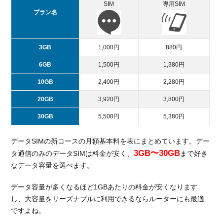
SIM
専用SIM
プラン名
3GB
1,000円
880円
6GB
1,500円
1,380円
10GB
2,400円
2,280円
20GB
3,920円
3,800円
30GB
5,500円
5,380円
データSIMの新コースの月額基本料を表にまとめています。デー
3GB〜30GB
タ通信のみのデータSIMは料金が安く、
まで好き
なデータ容量を選べます。
データ容量が多くなるほど1GBあたりの料金が安くなります
し、大容量をリーズナブルに利用できるならルーターにも最適
ですよね。