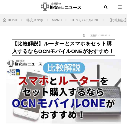
HOME
格安スマホ
MVNO
OCNモバイルONE
【比較解説
更新日：2021.06.18
【比較解説】ルーターとスマホをセット購
入するならOCNモバイルONEがおすすめ！