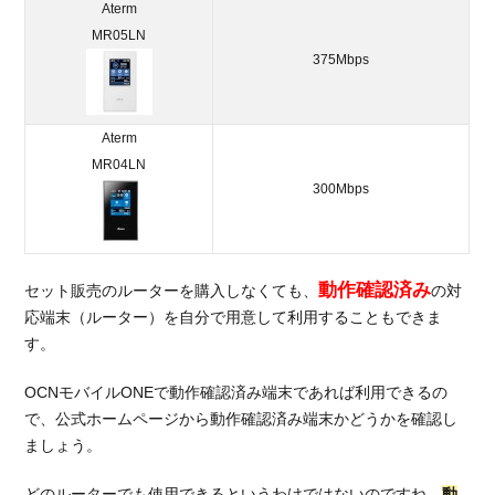
モー
Aterm
ドで
MR05LN
通信
375Mbps
容量
の節
約が
Aterm
でき
MR04LN
る
300Mbps
4.
OCN
モバ
イル
動作確認済み
セット販売のルーターを購入しなくても、
の対
ONE
応端末（ルーター）を自分で用意して利用することもできま
と他
す。
社を
比較
OCNモバイルONEで動作確認済み端末であれば利用できるの
4.1.
で、公式ホームページから動作確認済み端末かどうかを確認し
スマ
ましょう。
ホと
一緒
どのルーターでも使用できるというわけではないのですね。
動