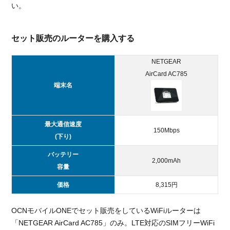
い。
データ
SIMを
追加
セット販売のルーターを購入する
2.3.
エン
NETGEAR
トリ
AirCard AC785
ーパ
端末名
ッケ
ージ
でさ
らに
最大通信速度
150Mbps
お得
(下り)
3.
バッテリー
2,000mAh
OCN
容量
モバ
イル
価格
8,315円
ONE
のメ
OCNモバイルONEでセット販売をしているWiFiルーターは
リッ
「NETGEAR AirCard AC785」のみ。LTE対応のSIMフリーWiFi
ト