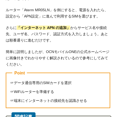
デー
タ容
ルーター「Aterm MR05LN」を例にすると、電源を入れたら、
量を
設定から「APN設定」に進んで利用するSIMを選びます。
他社
と比
さらに
「インターネット APN の追加」
からサービス名や接続
較
先、ユーザ名、パスワード、認証方式を入力しましょう。あと
4.4.
は順番通りに進むだけです。
通信
速度
簡単に説明しましたが、OCNモバイルONEの公式ホームページ
を他
に画像付きでわかりやすく解説されているので参考にしてみて
社と
比較
ください。
Point
5.
総
データ通信専用のSIMカードを選択
括：
OCN
WiFiルーターを準備する
モバ
イル
端末にインターネットの接続先を認識させる
ONE
はス
マホ