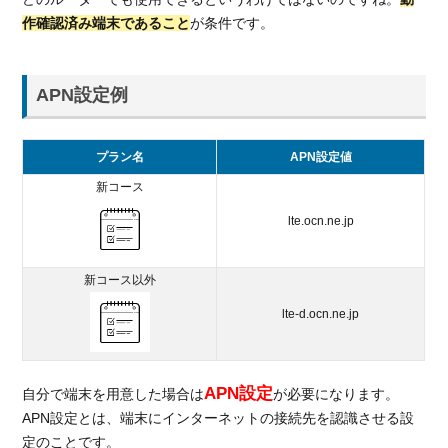
に契
作確認済み端末であること
が条件です。
約し
た場
合の
月額
APN設定例
料金
4.2.
プラン名
APN設定値
モバ
イル
新コース
ルー
lte.ocn.ne.jp
ター
の最
低利
新コース以外
用期
間と
lte-d.ocn.ne.jp
解約
違約
金を
APN設定
自分で端末を用意した場合は
が必要になります。
比較
APN設定とは、端末にインターネットの接続先を認識させる設
4.3.
定のことです。