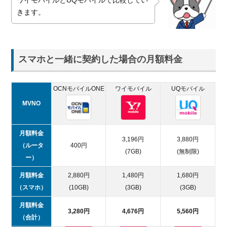
ワイモバイルとUQモバイルで比較してい
きます。
スマホと一緒に契約した場合の月額料金
OCNモバイルONE
ワイモバイル
UQモバイル
MVNO
月額料金
3,196円
3,880円
（ルータ
400円
(7GB)
(無制限)
ー）
月額料金
2,880円
1,480円
1,680円
（スマホ）
(10GB)
(3GB)
(3GB)
月額料金
3,280円
4,676円
5,560円
（合計）