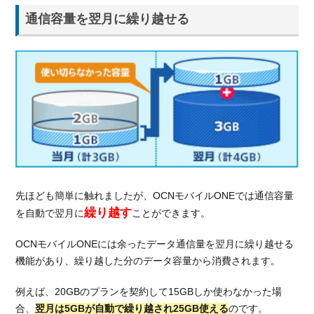
通信容量を翌月に繰り越せる
先ほども簡単に触れましたが、OCNモバイルONEでは通信容量
繰り越す
を自動で翌月に
ことができます。
OCNモバイルONEには余ったデータ通信量を翌月に繰り越せる
機能があり、繰り越した分のデータ容量から消費されます。
例えば、20GBのプランを契約して15GBしか使わなかった場
合、
翌月は5GBが自動で繰り越され25GB使える
のです。