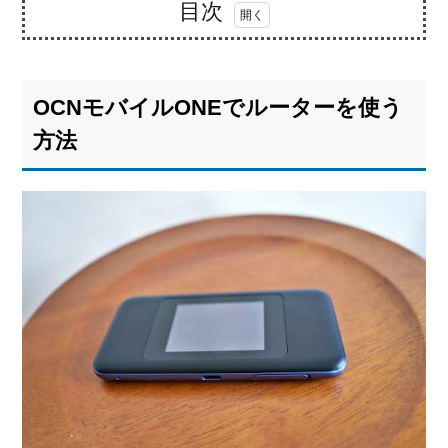
目次
1.
OCN
モバ
OCNモバイルONEでルーターを使う
イル
ONE
方法
でル
ータ
ーを
使う
方法
1.1.
デー
タ
SIM
に契
約す
る
1.2.