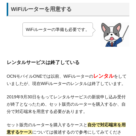
を契
WiFiルーターを用意する
約す
る場
合
WiFiルーターの準備も必要です。
2.2.
スマ
ホと
セッ
トだ
レンタルサービスは終了している
とと
ても
レンタル
OCNモバイルONEでは以前、WiFiルーターの
をして
お
得！
いましたが、現在WiFiルーターのレンタルは終了しています。
2.2.1.
2019年9月30日をもってレンタルサービスの新規申し込み受付
スマホ
が終了となったため、セット販売のルーターを購入するか、自
の月額
分で対応端末を用意する必要があります。
基本料
2.2.2.
セット販売のルーターを購入するケースと
自分で対応端末を用
容量シ
意するケース
については後述するので参考にしてみてくださ
ェアで