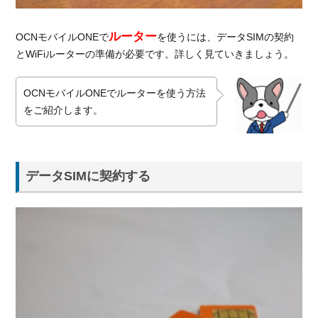
WiFi
ルー
ター
ルーター
OCNモバイルONEで
を使うには、データSIMの契約
を用
とWiFiルーターの準備が必要です。詳しく見ていきましょう。
意す
る
OCNモバイルONEでルーターを使う方法
1.2.1.
をご紹介します。
レンタ
ルサー
ビスは
終了し
データSIMに契約する
ている
1.2.2.
セット
販売の
ルータ
ーを購
入する
1.2.3.
自分で