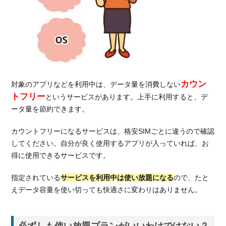
「Rakuten
Link」の
特徴
使い
4.
放題の格
安
SIM「UQ
カウン
対象のアプリなどを利用中は、データ量を消費しない
モバイ
トフリー
ル」とは
というサービスがあります。上手に利用すると、デ
ータ量を節約できます。
4.1.
UQモ
カウントフリーになるサービスは、格安SIMごとに違うので確認
バイ
してください。自分が良く使用するアプリが入っていれば、お
ルの
得に使用できるサービスです。
使い
放題
プラ
指定されている
サービスを利用中は使い放題になる
ので、たと
ン
えデータ容量を使い切っても快適さに変わりはありません。
4.2.
UQモ
必ずしも使い放題プランがいいわけではない？