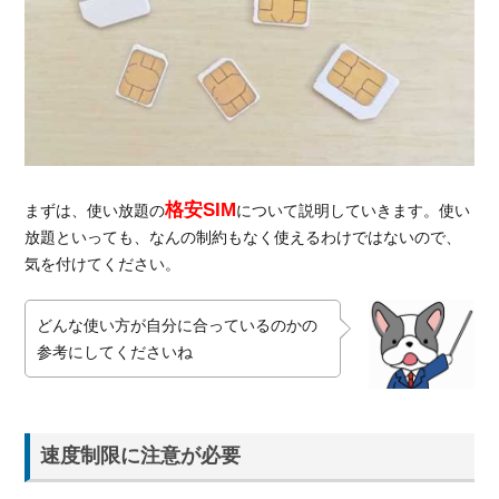
意が
必要
1.2.
条件
付き
で使
い放
題の
SIM
格安SIM
まずは、使い放題の
について説明していきます。使い
放題といっても、なんの制約もなく使えるわけではないので、
1.3.
気を付けてください。
必ず
しも
使い
どんな使い方が自分に合っているのかの
放題
参考にしてくださいね
プラ
ンが
いい
わけ
速度制限に注意が必要
では
な