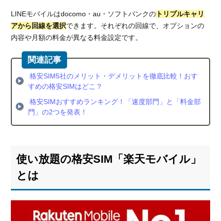
すす
め！
LINEモバイルはdocomo・au・ソフトバンクの
トリプルキャリ
アから回線を選択
できます。それぞれの回線で、オプションの
内容や月額の料金が異なる料金設定です。
格安SIM5社のメリット・デメリットを徹底比較！おす
すめの格安SIMはどこ？
格安SIMおすすめランキング！「速度部門」と「料金部
門」の2つを発表！
使い放題の格安SIM「楽天モバイル」
とは