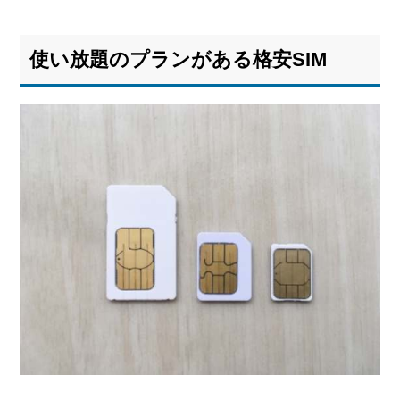
5.2.3.
SNS音
使い放題のプランがある格安SIM
楽デー
タフリ
ー
6.
どの
格安
SIM
か迷
った
ら…
6.1.
通信
速度
で比
較す
る
6.2.