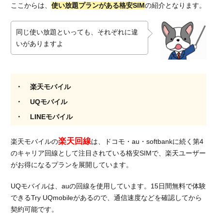
ここからは、
使い放題プランがある格安SIM
の紹介となります。
最大
量デ
ータ
同じ使い放題といっても、それぞれに違
の料
いがありますよ
金で
比較
する
7.
楽天モバイル
総
UQモバイル
括：
使い
LINEモバイル
放題
の格
楽天回線
楽天モバイルの
は、ドコモ・au・softbankに続く第4
安
のキャリア回線として注目されている格安SIMで、楽天ユーザー
SIM
がお得になるプランを展開しています。
なら
楽天
UQモバイルは、auの回線を使用しています。15日間無料で体験
モバ
イル
できるTry UQmobileがあるので、通信速度などを確認してから
がお
契約可能です。