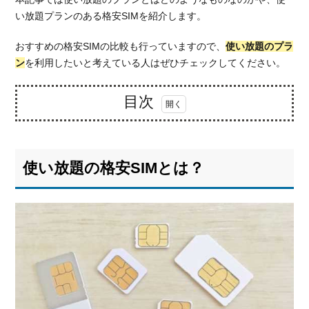
い放題プランのある格安SIMを紹介します。
おすすめの格安SIMの比較も行っていますので、
使い放題のプラ
ン
を利用したいと考えている人はぜひチェックしてください。
目次
1.
使い
放題
使い放題の格安SIMとは？
の格
安
SIM
と
は？
1.1.
速度
制限
に注