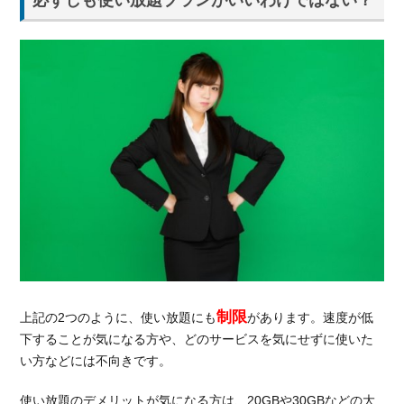
バイ
ルの
料金
プラ
ン
4.2.1.
スマホ
プラン
4.2.2.
データ
プラン
使い
5.
放題の格安
SIM「LINE
モバイル」
制限
上記の2つのように、使い放題にも
があります。速度が低
とは
下することが気になる方や、どのサービスを気にせずに使いた
5.1.
い方などには不向きです。
LINE
モバ
使い放題のデメリットが気になる方は、20GBや30GBなどの大