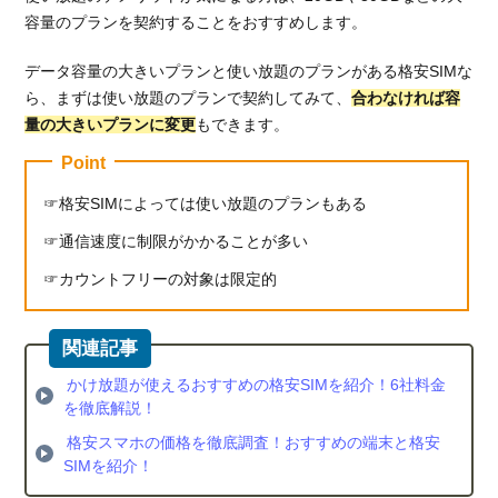
イル
容量のプランを契約することをおすすめします。
の使
い放
データ容量の大きいプランと使い放題のプランがある格安SIMな
題プ
ラン
ら、まずは使い放題のプランで契約してみて、
合わなければ容
量の大きいプランに変更
もできます。
5.2.
LINE
Point
モバ
格安SIMによっては使い放題のプランもある
イル
の料
通信速度に制限がかかることが多い
金プ
ラン
カウントフリーの対象は限定的
5.2.1.
LINEデ
ータフ
リー
かけ放題が使えるおすすめの格安SIMを紹介！6社料金
を徹底解説！
5.2.2.
格安スマホの価格を徹底調査！おすすめの端末と格安
SNSデ
SIMを紹介！
ータフ
リー