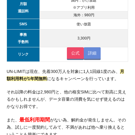
国内：かけ放題
月額
※アプリ利用
通話料
海外：980円
SMS
使い放題
事務
3,300円
手数料
公式
詳細
リンク
UN-LIMITは現在、先着300万人を対象に1人1回線1度のみ、
月
額利用料が1年間無料
になるキャンペーンを行っています。
それ以降の料金は2,980円と、他の格安SIMに比べて割高に見え
るかもしれませんが、データ容量の消費を気にせず使えるのは
かなりお得です。
最低利用期間
また、
がない為、解約金が発生しません。その
為、試しに一度契約してみて、不満があれば他へ乗り換えると
いうことも簡単にできます。