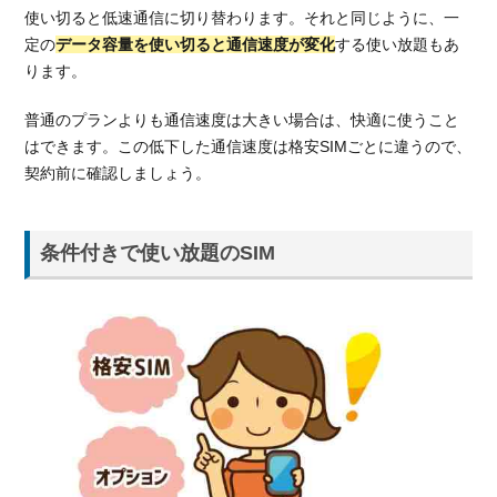
使い切ると低速通信に切り替わります。それと同じように、一
イル」
定の
データ容量を使い切ると通信速度が変化
する使い放題もあ
とは
ります。
3.1.
楽天
普通のプランよりも通信速度は大きい場合は、快適に使うこと
モバ
はできます。この低下した通信速度は格安SIMごとに違うので、
イル
契約前に確認しましょう。
の使
い放
題プ
ラン
条件付きで使い放題のSIM
3.2.
UN-
LIMIT
の料
金
コ
3.3.
ミュニケ
ーション
アプリ