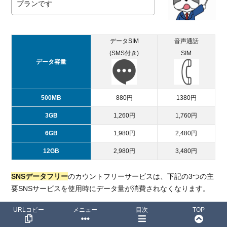
プランです
データSIM
音声通話
(SMS付き)
SIM
データ容量
500MB
880円
1380円
3GB
1,260円
1,760円
6GB
1,980円
2,480円
12GB
2,980円
3,480円
SNSデータフリー
のカウントフリーサービスは、下記の3つの主
要SNSサービスを使用時にデータ量が消費されなくなります。
URLコピー
メニュー
目次
TOP
LINE