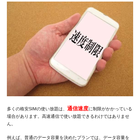
い？
2.
使
い
放
題
の
プ
ラ
ン
が
あ
る
格
安
SIM
通信速度
多くの格安SIMの使い放題は、
に制限がかかっている
使
3.
場合があります。高速通信で使い放題できるわけではありませ
い放題
ん。
の格安
SIM「楽
例えば、普通のデータ容量を決めたプランでは、データ容量を
天モバ