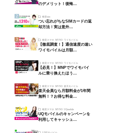
のデメリット！後悔…
格安sim
つい忘れがちなSIMカードの返
却方法！実は意外…
格安スマホ
MVNO
ワイモバイル
【徹底調査！】通信速度の速い
ワイモバイルは月額…
格安スマホ
MVNO
ワイモバイル
【必見！】MNPでワイモバイ
ルに乗り換えたほう…
格安スマホ
MVNO
楽天モバイル
楽天会員なら月額料金が1年間
無料！？お得な料金…
格安スマホ
MVNO
UQmobile
UQモバイルのキャンペーンを
利用してキャッシュ…
LINEモバイル