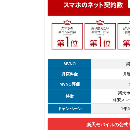
MVNO
月額料金
月額
MVNO評価
・楽天
特徴
・格安スマ
キャンペーン
1年
楽天モバイルの公式