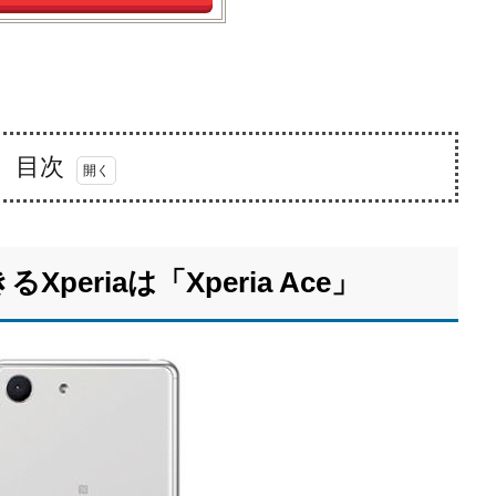
目次
eriaは「Xperia Ace」