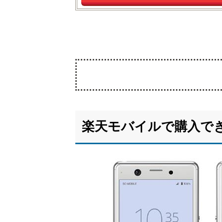
楽
1.
天モバ
イルで
楽天モバイルで購入できるXp
購入で
きる
Xperiaは
「Xperia
Ace」
1.1.
特長
1.2.