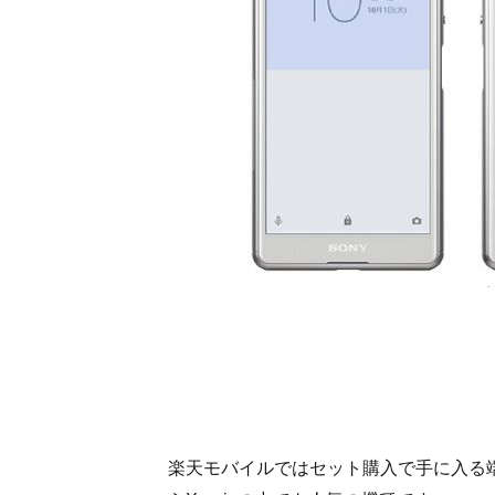
基本
スペ
ック
1.3.
料金
2.
Xperia
の特
徴
2.1.
Xperia
は
SONY
製の
人気
スマ
ホ
2.2.
楽天モバイルではセット購入で手に入る
Xperia