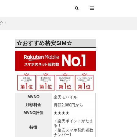
紹介！
☆おすすめ格安SIM☆
MVNO
楽天モバイル
月額料金
月額2,980円から
MVNO評価
★★★★
・楽天ポイントがたま
る！
特徴
・格安スマホ契約者数
ナンバー1