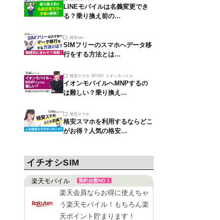
LINEモバイルは名義変更でき
る？乗り換え前の…
格安sim
SIMフリーのスマホへデータ移
行をする方法とは…
格安スマホ
MVNO
イオンモバイル
イオンモバイルへMNPするの
は難しい？乗り換え…
格安スマホ
格安スマホを利用するならどこ
がお得？人気の格安…
イチオシSIM
楽天モバイル
契約台数NO.1
楽天会員ならお得に使えちゃ
う楽天モバイル！もちろん楽
天ポイント貯まります！