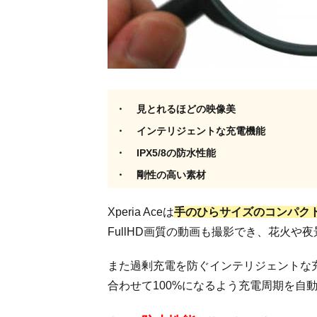
を安
く手
に入
れる
に
は？
3.1.
見とれるほどの映像美
楽天
モバ
インテリジェントな充電機能
イル
IPX5/8の防水性能
「ポ
イン
剛性の高い素材
ト還
元」
Xperia Aceは
手のひらサイズのコンパク
を活
FullHD画質の動画も撮影でき、花火
用
3.2.
また過剰充電を防ぐインテリジェントな
楽天
合わせて100%になるよう充電周期を自
DEAL
セー