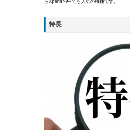
らXperiaの中でも人気の機種です。
はオ
ーデ
ィオ
性能
特長
が強
い
2.3.
Xperia
はデ
ィス
プレ
イの
質が
高い
3.
楽天
モバ
イル
で
Xperia