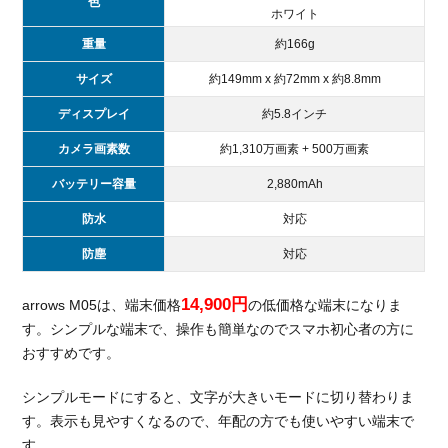
色
金
ホワイト
3.1.
重量
約166g
月額
サイズ
約149mm x 約72mm x 約8.8mm
プラ
ンの
ディスプレイ
約5.8インチ
料金
カメラ画素数
約1,310万画素 + 500万画素
3.2.
かけ
バッテリー容量
2,880mAh
放題
防水
対応
オプ
ショ
防塵
対応
ンの
料金
14,900円
arrows M05は、端末価格
の低価格な端末になりま
3.3.
す。シンプルな端末で、操作も簡単なのでスマホ初心者の方に
容量
おすすめです。
追加
オプ
シンプルモードにすると、文字が大きいモードに切り替わりま
ショ
す。表示も見やすくなるので、年配の方でも使いやすい端末で
ン
す。