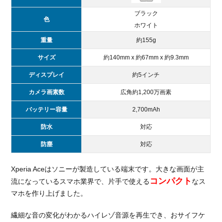
較
ブラック
6.
色
ホワイト
総
括：
重量
約155g
格安
サイズ
約140mm x 約67mm x 約9.3mm
スマ
ホに
ディスプレイ
約5インチ
乗り
換え
カメラ画素数
広角約1,200万画素
るな
バッテリー容量
2,700mAh
ら
OCN
防水
対応
モバ
イル
防塵
対応
ONE
おす
Xperia Aceはソニーが製造している端末です。大きな画面が主
す
コンパクト
流になっているスマホ業界で、片手で使える
なス
め！
マホを作り上げました。
繊細な音の変化がわかるハイレゾ音源を再生でき、おサイフケ