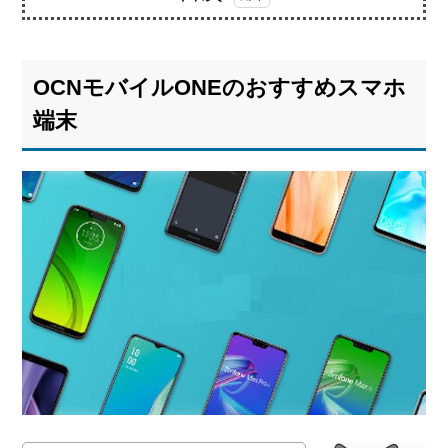
1.
OCN
モバ
OCNモバイルONEのおすすめスマホ
イル
ONE
端末
のお
すす
めス
マホ
端末
世
1.1.
界最軽量
の
「AQUOS
zero2 SH-
M13」
シ
1.2.
ンプルで
使いやす