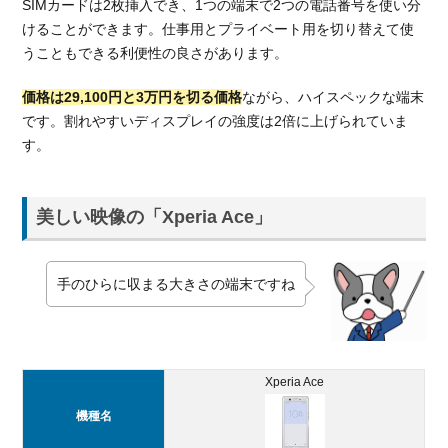
SIMカードは2枚挿入でき、1つの端末で2つの電話番号を使い分
音声
通話
けることができます。仕事用とプライベート用を切り替えて使
SIM
うこともできる利便性の良さがあります。
の月
額料
価格は29,100円と3万円を切る価格
ながら、ハイスペックな端末
金を
です。割れやすいディスプレイの強度は2倍に上げられていま
比較
す。
5.2.
デー
タ専
美しい映像の「Xperia Ace」
用
SIM
の月
手のひらに収まる大きさの端末ですね
額料
金を
比較
5.3.
Xperia Ace
通信
速度
機種名
を比