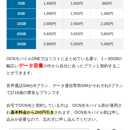
3GB
1,480円
1,000円
880円
6GB
1,980円
1,500円
1,380円
10GB
2,880円
2,400円
2,280円
20GB
4,400円
3,920円
3,800円
30GB
5,980円
5,500円
5,380円
OCNモバイルONEではリストにまとめている通り、1～30GBの
データ容量
幅広い
の中から自分に合ったプランと契約するこ
とができます。
音声通話SIMが6プラン、データ通信専用SIMがそれぞれ5プラン
で計16個の豊富なプランです。
自宅でOCN光と契約している方は、OCN光モバイル割が適用さ
れ
基本料金から200円引き
されます。OCN光モバイル割は申し
込みが必要なので、忘れずに申し込んでください。