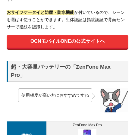
4.
OCN
おサイフケータイと防塵・防水機能
が付いているので、シーン
モバ
を選ばず使うことができます。生体認証は指紋認証で背面セン
イル
サーで指紋を認識します。
ONE
のス
マホ
OCNモバイルONEの公式サイトへ
の初
期費
用
超・大容量バッテリーの「ZenFone Max
4.1.
Pro」
スマ
ホ端
末と
SIM
使用頻度が高い方におすすめですね
カー
ドを
セッ
トで
ZenFone Max Pro
購入
する