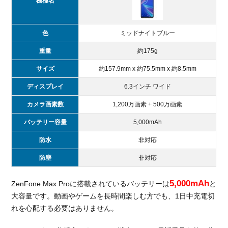
機種名
場合
4.2.
色
ミッドナイトブルー
SIM
カー
重量
約175g
ドの
み購
サイズ
約157.9mm x 約75.5mm x 約8.5mm
入す
ディスプレイ
6.3インチ ワイド
る場
合
カメラ画素数
1,200万画素 + 500万画素
5.
バッテリー容量
5,000mAh
OCN
モバイ
防水
非対応
ル
防塵
非対応
ONE
と他の
MVNO
5,000mAh
ZenFone Max Proに搭載されているバッテリーは
と
を比
大容量です。動画やゲームを長時間楽しむ方でも、1日中充電切
較！
れを心配する必要はありません。
5.1.