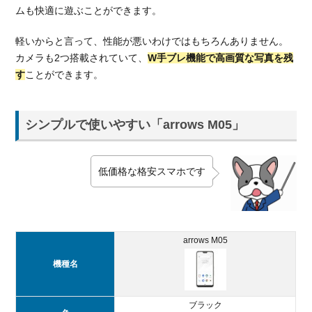
2.3.
ムも快適に遊ぶことができます。
月1回
プラ
軽いからと言って、性能が悪いわけではもちろんありません。
ン変
カメラも2つ搭載されていて、
W手ブレ機能で高画質な写真を残
更で
す
ことができます。
きる
2.4.
デー
シンプルで使いやすい「arrows M05」
タ容
量の
繰り
低価格な格安スマホです
越し
がで
きる
3.
arrows M05
OCN
モバ
機種名
イル
ONE
の料
ブラック