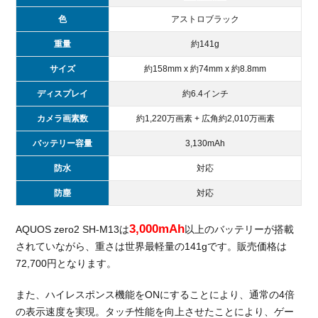
を選
色
アストロブラック
ぶメ
リッ
重量
約141g
ト
サイズ
約158mm x 約74mm x 約8.8mm
2.1.
ディスプレイ
約6.4インチ
無料
Wi-Fi
カメラ画素数
約1,220万画素 + 広角約2,010万画素
スポ
ット
バッテリー容量
3,130mAh
が広
防水
対応
い
防塵
対応
2.2.
カウ
ント
3,000mAh
AQUOS zero2 SH-M13は
以上のバッテリーが搭載
フリ
されていながら、重さは世界最軽量の141gです。販売価格は
ーサ
72,700円となります。
ービ
スが
また、ハイレスポンス機能をONにすることにより、通常の4倍
ある
の表示速度を実現。タッチ性能を向上させたことにより、ゲー