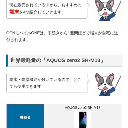
い
現在販売されている中から、おすすめの
「arrows
端末
を4つ紹介していきます
M05」
超・
1.3.
大容量バッ
OCNモバイルONEは、手続きから1週間ほどで端末が自宅に送
テリーの
付されます。
「ZenFone
Max Pro」
美
1.4.
世界最軽量の「AQUOS zero2 SH-M13」
しい映
像の
「Xperia
防水・防塵機能が付いているので、どこ
Ace」
でも使用できます
2.
OCN
モバ
AQUOS zero2 SH-M13
イル
ONE
機種名
のス
マホ