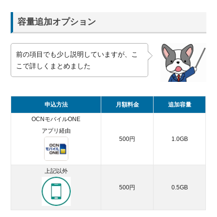
容量追加オプション
前の項目でも少し説明していますが、こ
こで詳しくまとめました
申込方法
月額料金
追加容量
OCNモバイルONE
アプリ経由
500円
1.0GB
上記以外
500円
0.5GB