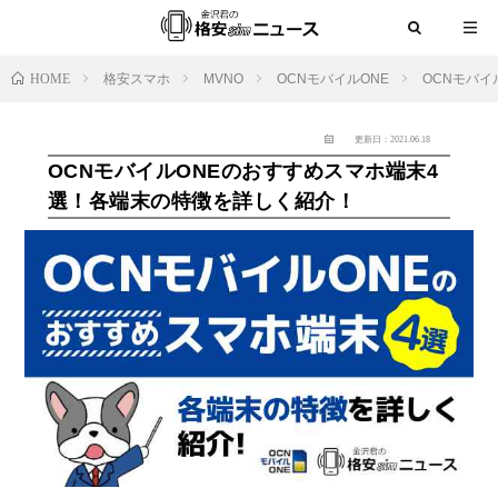
HOME
格安スマホ
MVNO
OCNモバイルONE
OCNモバイ
更新日：2021.06.18
OCNモバイルONEのおすすめスマホ端末4
選！各端末の特徴を詳しく紹介！