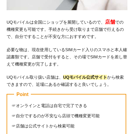
への
乗り
換え
店舗
費用
UQモバイルは全国にショップを展開しているので、
での
を比
機種変更も可能です。手続きから受け取りまで店舗で行えるの
較
で、自分ですることが不安な方におすすめです。
5.2.
必要な物は、現在使用しているSIMカード入りのスマホと本人確
月額
認書類です。店舗で受付をすると、その場でSIMカードを差し替
料金
を比
えて機種変更が完了します。
較
UQモバイル取り扱い店舗は、
UQモバイル公式サイト
から検索
5.2.1.
できますので、近場にあるか確認すると良いでしょう。
音声通
話SIM
Point
の料金
を比較
オンラインと電話は自宅で完了できる
5.2.2.
自分でするのが不安なら店頭で機種変更可能
データ
店舗は公式サイトから検索可能
SIMの
料金を