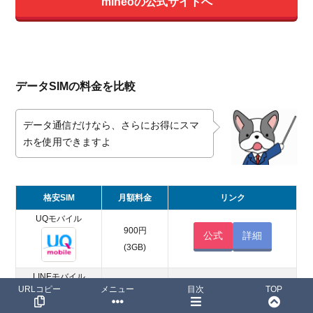
mineoの公式サイトへ
データSIMの料金を比較
データ通信だけなら、さらにお得にスマ
ホを使用できますよ
格安SIM
月額料金
リンク
UQモバイル
900円
公式
詳細
(3GB)
LINEモバイル
600円
URLコピー
メニュー
目次
TOP
–
(500MB)