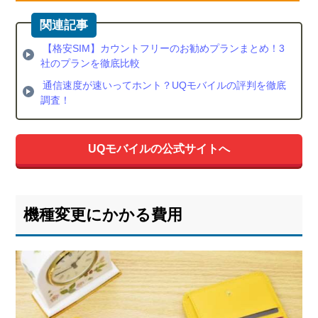
比較
6.
【格安SIM】カウントフリーのお勧めプランまとめ！3
UQ
社のプランを徹底比較
モバ
イル
通信速度が速いってホント？UQモバイルの評判を徹底
のメ
調査！
リッ
ト・
デメ
UQモバイルの公式サイトへ
リッ
ト
6.1.
機種変更にかかる費用
UQモ
バイ
ルの
メリ
ット
6.2.
UQモ