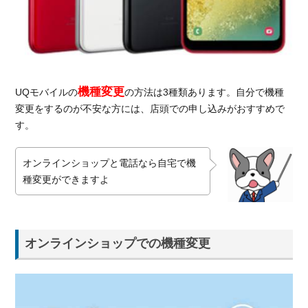
更
1.2.
電話
での
機種
変更
機種変更
UQモバイルの
の方法は3種類あります。自分で機種
変更をするのが不安な方には、店頭での申し込みがおすすめで
1.3.
店頭
す。
での
機種
オンラインショップと電話なら自宅で機
変更
種変更ができますよ
2.
機
種
変
オンラインショップでの機種変更
更
に
か
か
る