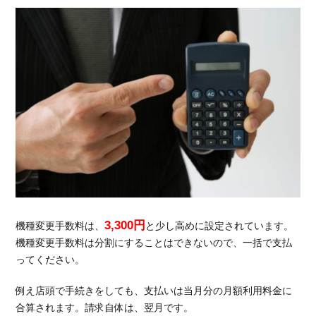
がお
すす
め！
7.1.
LINE
モバ
イル
なら
500
円か
ら使
える
プラ
ンが
3,300円
機種変更手数料は、
と少し高めに設定されています。
あ
機種変更手数料は分割にすることはできないので、一括で支払
る！
ってください。
7.2.
LINE
例え店頭で手続きをしても、支払いは当月分の月額利用料金に
デー
合算されます。請求自体は、翌月です。
タフ