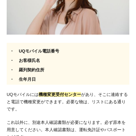
SIM
を紹
介！
4.1.
SNS
がお
得に
UQモバイル電話番号
使え
る
お客様氏名
LINE
羅列契約住所
モバ
イル
生年月日
4.2.
UQモバイルには
機種変更受付センター
があり、そこに連絡する
プラ
ンが
と電話で機種変更ができます。必要な物は、リストにある通り
豊富
です。
な
mineo
これ以外に、別途本人確認書類が必要になります。必ず原本を
用意してください。本人確認書類は、運転免許証やパスポート
5.