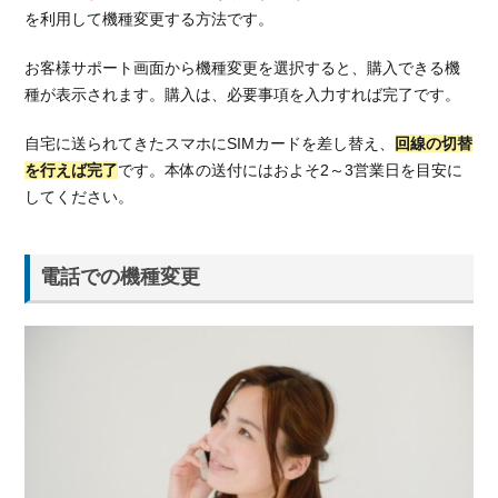
め！
を利用して機種変更する方法です。
4.
お客様サポート画面から機種変更を選択すると、購入できる機
機種
変更
種が表示されます。購入は、必要事項を入力すれば完了です。
もい
いけ
自宅に送られてきたスマホにSIMカードを差し替え、
回線の切替
ど
を行えば完了
です。本体の送付にはおよそ2～3営業日を目安に
MNP
してください。
で他
の格
安
電話での機種変更
SIM
への
乗り
換え
もお
勧
め！
2つ
の格
安