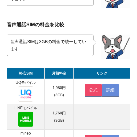
音声通話SIMの料金を比較
音声通話SIMは3GBの料金で統一してい
ます
格安SIM
月額料金
リンク
UQモバイル
1,980円
公式
詳細
(3GB)
LINEモバイル
1,760円
–
(3GB)
mineo