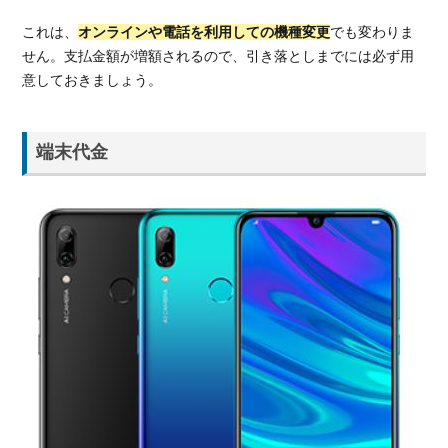
リー
これは、
オンラインや電話を利用しての機種変更
でも変わりま
8.
せん。支払金額が増額されるので、引き落としまでには必ず用
総
意しておきましょう。
括：
UQ
モバ
端末代金
イル
の機
種変
更も
良い
けど
LINE
モバ
イル
への
乗り
換え
もお
すす
め！