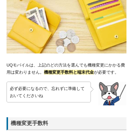
バイ
ルの
デメ
リッ
ト
7.
乗り
換え
のほ
うが
UQモバイルは、上記のどの方法を選んでも機種変更にかかる費
良い
用は変わりません。
機種変更手数料と端末代金
が必要です。
なと
感じ
た人
必ず必要になるので、忘れずに準備して
には
おいてくださいね
料金
の安
い
LINE
機種変更手数料
モバ
イル