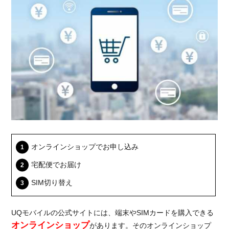
費
用
2.1.
機種
変更
手数
料
2.2.
端末
代金
3.
機種
オンラインショップでお申し込み
変更
宅配便でお届け
する
なら
SIM切り替え
この
端末
がお
UQモバイルの公式サイトには、端末やSIMカードを購入できる
すす
オンラインショップ
があります。そのオンラインショップ