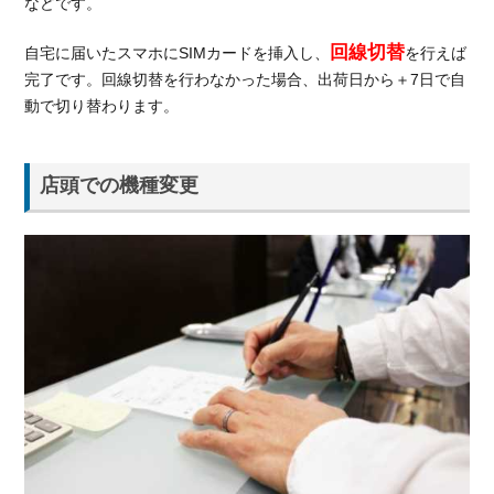
などです。
UQ
モバ
回線切替
イル
自宅に届いたスマホにSIMカードを挿入し、
を行えば
で機
完了です。回線切替を行わなかった場合、出荷日から＋7日で自
種変
動で切り替わります。
更と
MNP
で他
店頭での機種変更
の乗
り換
える
のは
どっ
ちが
い
い？
5.1.
機種
変更
と他
のsim