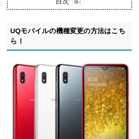
目次
1.
UQ
モバ
UQモバイルの機種変更の方法はこち
イル
の機
ら！
種変
更の
方法
はこ
ち
ら！
1.1.
オン
ライ
ンシ
ョッ
プで
の機
種変