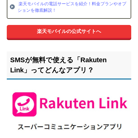
楽天モバイルの電話サービスを紹介！料金プランやオプ
注意
ションを徹底解説！
点①
楽天
回線
楽天モバイルの公式サイトへ
エリ
アは
首都
圏な
どに
SMSが無料で使える「Rakuten
限ら
Link」ってどんなアプリ？
れて
いる
4.2.
注意
点②
動作
確認
済端
末が
少な