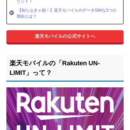
リット！
総
括：
【知らなきゃ損！】楽天モバイルのデータSIMな3つの
楽天
理由とは？
モバ
イル
は専
楽天モバイルの公式サイトへ
用ア
プリ
の利
用
楽天モバイルの「Rakuten UN-
で、
SMS
LIMIT」って？
を無
料で
利用
でき
る！