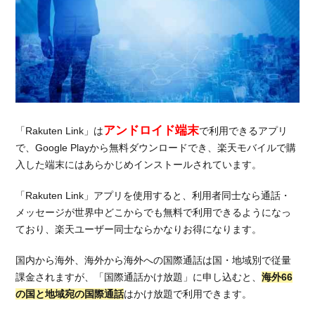
号を取
得する
5.2.
手順
②公
式サ
イト
から
アンドロイド端末
楽天
「Rakuten Link」は
で利用できるアプリ
モバ
で、Google Playから無料ダウンロードでき、楽天モバイルで購
イル
入した端末にはあらかじめインストールされています。
を申
し込
「Rakuten Link」アプリを使用すると、利用者同士なら通話・
む
メッセージが世界中どこからでも無料で利用できるようになっ
5.3.
ており、楽天ユーザー同士ならかなりお得になります。
手順
③初
国内から海外、海外から海外への国際通話は国・地域別で従量
期設
課金されますが、「国際通話かけ放題」に申し込むと、
海外66
定を
の国と地域宛の国際通話
はかけ放題で利用できます。
する