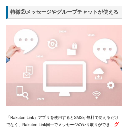
6.
他
特徴②メッセージやグループチャットが使える
社
の
格
安
SIM
と
楽
天
モ
バ
イ
ル
を
比
較
す
る
「Rakuten Link」アプリを使用するとSMSが無料で使えるだけ
6.1.
グ
でなく、Rakuten Link同士でメッセージのやり取りができ、
月額