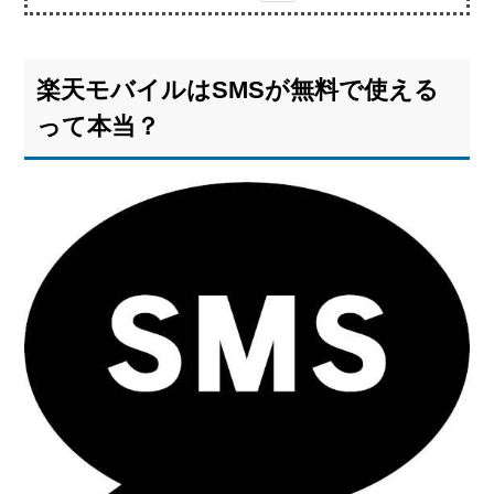
1.
楽天
モバ
楽天モバイルはSMSが無料で使える
イル
は
って本当？
SMS
が無
料で
使え
るっ
て本
当？
専
1.1.
用アプリ
「Rakuten
Link」を
使えば
SMSも無
料