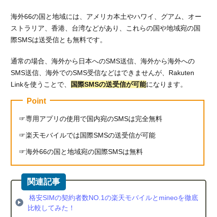
3.2.1.
特徴①
海外66の国と地域には、アメリカ本土やハワイ、グアム、オー
海外で
ストラリア、香港、台湾などがあり、これらの国や地域宛の国
も2GB
際SMSは送受信とも無料です。
まで使
える
通常の場合、海外から日本へのSMS送信、海外から海外への
3.2.2.
SMS送信、海外でのSMS受信などはできませんが、Rakuten
特徴②
Linkを使うことで、
国際SMSの送受信が可能
になります。
楽天市
Point
場でも
らえる
専用アプリの使用で国内宛のSMSは完全無料
ポイン
トが＋
楽天モバイルでは国際SMSの送受信が可能
1倍
海外66の国と地域宛の国際SMSは無料
4.
Rakuten
UN-
LIMITの
格安SIMの契約者数NO.1の楽天モバイルとmineoを徹底
注意点
比較してみた！
4.1.