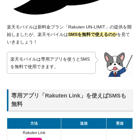
1.2.
国内
宛だ
けじ
ゃな
楽天モバイルは新料金プラン「Rakuten UN-LIMIT」の提供を開
い！
始しましたが、楽天モバイルは
SMSを無料で使えるのか
を見て
海外
いきましょう！
66の
国と
楽天モバイルは専用アプリを使うとSMS
地域
宛の
を無料で使用できます。
SMS
も無
料
専用アプリ「Rakuten Link」を使えばSMSも
SMS
2.
が無料で
無料
使える
「Rakuten
Link」っ
方法
送信
受信
てどんな
Rakuten Link
アプリ？