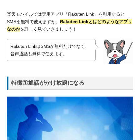
い
5.
楽天モバイルでは専用アプリ「Rakuten Link」を利用すると
楽
SMSを無料で使えますが、
Rakuten Linkとはどのようなアプリ
天
なのか
を詳しく見ていきましょう！
モ
バ
イ
Rakuten LinkはSMSが無料だけでなく、
ル
音声通話も無料で使えます。
へ
乗
り
換
特徴①通話がかけ放題になる
え
る
手
順
5.1.
手順
①MNP
予約番