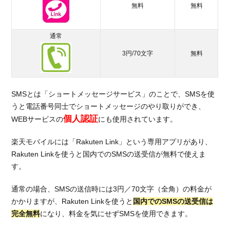
無料
無料
2.1.
特徴
①通
通常
話が
かけ
3円/70文字
無料
放題
にな
る
SMSとは「ショートメッセージサービス」のことで、SMSを使
2.2.
うと電話番号同士でショートメッセージのやり取りができ、
特徴
個人認証
WEBサービスの
にも使用されています。
②メ
ッセ
楽天モバイルには「Rakuten Link」という専用アプリがあり、
ージ
Rakuten Linkを使うと国内でのSMSの送受信が無料で使えま
やグ
す。
ルー
プチ
通常の場合、SMSの送信時には3円／70文字（全角）の料金が
ャッ
トが
かかりますが、Rakuten Linkを使うと
国内でのSMSの送受信は
使え
完全無料
になり、料金を気にせずSMSを使用できます。
る