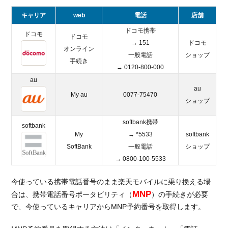
キャリア
web
電話
店舗
ドコモ携帯
ドコモ
ドコモ
→ 151
ドコモ
オンライン
一般電話
ショップ
手続き
→ 0120-800-000
au
au
My au
0077-75470
ショップ
softbank携帯
softbank
My
→ *5533
softbank
SoftBank
一般電話
ショップ
→ 0800-100-5533
今使っている携帯電話番号のまま楽天モバイルに乗り換える場
MNP
合は、携帯電話番号ポータビリティ（
）の手続きが必要
で、今使っているキャリアからMNP予約番号を取得します。