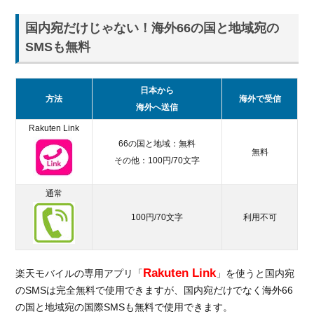
楽天
3.
国内宛だけじゃない！海外66の国と地域宛の
モバイル
の
SMSも無料
「Rakuten
UN-
LIMIT」っ
日本から
方法
海外で受信
て？
海外へ送信
3.1.
Rakuten Link
Rakuten
66の国と地域：無料
無料
UN-
その他：100円/70文字
LIMITの
料金プ
通常
ラン
100円/70文字
利用不可
3.2.
Rakuten
UN-
LIMITの
Rakuten Link
楽天モバイルの専用アプリ「
」を使うと国内宛
特徴を
のSMSは完全無料で使用できますが、国内宛だけでなく海外66
解説
の国と地域宛の国際SMSも無料で使用できます。